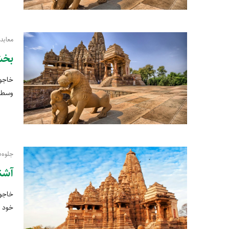
معابد
بخش
خاجور
وسطی 
جلوه‌
آشنا
خاجور
خود ک