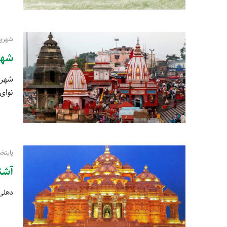
شهری 
شهر
شهری 
نوای 
پایتخ
آشن
دهلی 