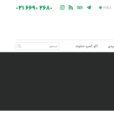
021 6690 2680
中国人
ردی
اکو کمپ دماوند