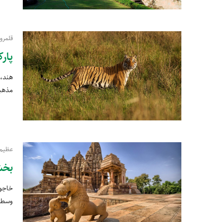
قلمرو
پارک
هند، 
مذهبی
عظیم‌
بخش
خاجور
وسطی 