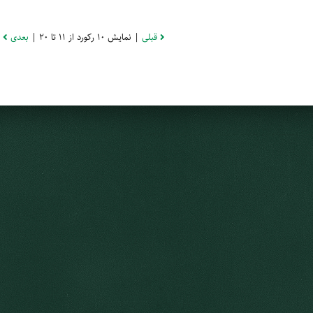
قبلی
| نمایش 10 رکورد از 11 تا 20 |
بعدی