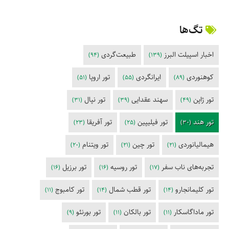
تگ‌ها
اخبار اسپیلت البرز
طبیعت‌گردی
(94)
(139)
کوهنوردی
ایرانگردی
تور اروپا
(51)
(55)
(89)
تور ژاپن
سهند عقدایی
تور نپال
(31)
(39)
(49)
تور هند
تور فیلیپین
تور آفریقا
(23)
(25)
(30)
هیمالیانوردی
تور چین
تور ویتنام
(20)
(21)
(21)
تجربه‌های ناب سفر
تور روسیه
تور برزیل
(16)
(16)
(17)
تور کلیمانجارو
تور قطب شمال
تور کامبوج
(11)
(14)
(14)
تور ماداگاسکار
تور بالکان
تور بورنئو
(9)
(11)
(11)