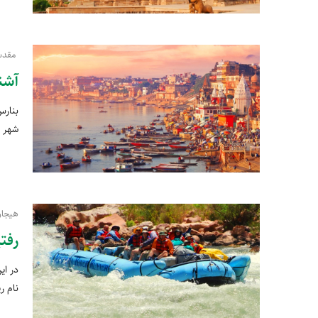
مقدس،
آشنا
بنارس
شهر ا
هیجان
رفت
در ای
نام ر