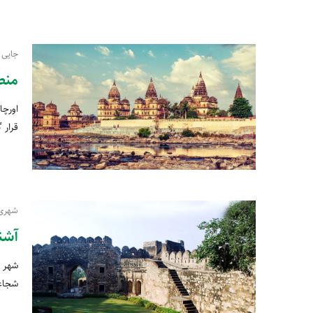
جایی 
منط
اورچا
قرار 
شهری 
آشن
شهر ت
شجاعت