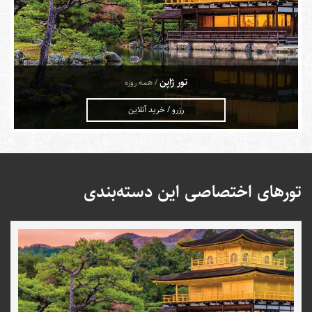
تور ژاپن
/ همه روزه
رزرو / خرید آنلاین
تورهای اختصاصی این دسته‌بندی
ژاپن؛ کشور آفتاب تابان
ژاپن به‌عنوان یکی از برترین مقصدهای تفریحی دنیا، امکانات بی‌نظیری را
برای گردشگران خارجی به وجود آورده است. تکنولوژی‌های منحصربه‌فرد،
جزایر بکر و مناظر دیدنی،
معابد توکیو
با معماری‌های ژاپنی، مراکز خرید و