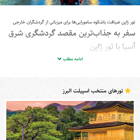
تور ژاپن ضیافت باشکوه سامورایی‌ها برای میزبانی از گردشگران خارجی
سفر به جذاب‌ترین مقصد گردشگری شرق
آسیا با تور ژاپن
ادامه مطلب
مقصدهای بی‌شماری در آسیا و به‌ویژه شرق این قاره برای گردشگری وجود
دارند؛ اما بدون شک ژاپن گل سر سبد آن‌ها به‌شمار می‌آید. این کشور در
کنار برخورداری از فاکتورهای مدرنیته در ساخت سازه‌های شهری، امکانات
رفاهی، هتل‌ها و رستوران‌های لوکس و مجهز، دارای طبیعتی بکر، تاریخی
تورهای منتخب اسپیلت البرز
غنی و جاذبه‌های توریستی فراوان است. به همین دلیل در طول سال
گردشگران بسیاری با رزرو تور ژاپن چالشی جدید را برای بازدید از این کشور
شروع می‌کنند. اگر شما هم از جمله افرادی هستید که هزینه سفر به ژاپن
برای شما اهمیت دارد، در این مطلب از شرکت خدمات مسافرتی و
گردشگری اسپیلت البرز با ما همراه باشید تا کاملا با شرایط سفری
مقرون‌به‌صرفه به این کشور آشنا شوید.