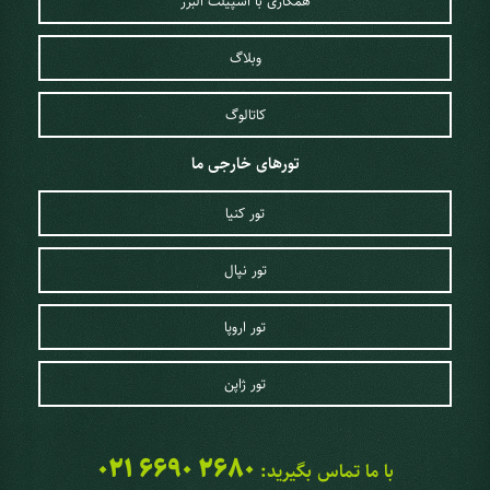
همکاری با اسپیلت البرز
بهار:
هوای خنک، بارش استاندارد، رشد شکوفه‌های گیلاس و برگزاری
جشنواره‌های بهاری تقاضا برای رزرو تور ژاپن در بهار را افزایش داده
وبلاگ
است.
کاتالوگ
تورهای خارجی ما
تور کنیا
تور نپال
تور اروپا
تور ژاپن
خدمات اختصاصی اسپیلت البرز برای تور
021 6690 2680
با ما تماس بگیرید: