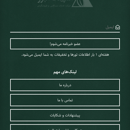
تابستان با طیف متنوعی از میوه‌های رنگارنگ و دسرهای لذیذ روبه‌رو
خواهید بود که تجربه جذابی را برای شما به همراه دارد. برای بیشتر
گردشگران نیز پاییز بهترین فصل برای سفر به ژاپن به‌شمار می‌آید. در چنین
شرایطی ما به شما رزرو تور ژاپن پاییز 1404 را پیشنهاد می‌کنیم. برای سفر
به ژاپن در فصل زمستان نیز می‌توانید با پرداخت هزینه کمتر برای رزرو
هتل‌ها، تجربه آب‌تنی در چشمه‌های آب‌گرم را نیز به دست بیاورید.
به‌طورکلی شرایط ژاپن برای سفر در فصل‌های مختلف به صورت زیر است:
هفته‌ای 1 ‌بار اطلاعات تورها و تخفیفات به شما ایمیل می‌شود.
زمستان:
سرد و برفی است و شرایط مناسبی را برای ورزش‌های
زمستانی در اختیار گردشگران قرار می‌دهد. هزینه تور ژاپن در این
لینک‌های مهم
فصل از سایر فصل‌ها کمتر است
پاییز:
در این فصل وجود برگ‌های رنگارنگ پاییزی منظره‌ای
درباره ما
مسحورکننده را به وجود می‌آورد که می‌توانید در آب‌وهوایی معتدل از
آن‌ها بازدید کنید
تماس با ما
تابستان:
به دلیل رطوبت بالا و گرمای زیاد توریست‌های خاصی در این
فصل ژاپن را انتخاب می‌کنند؛ اما بیشترین فستیوال‌های ژاپن در این
پیشنهادات و شکایات
فصل برگزار می‌شوند