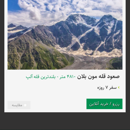
صعود قله مون بلان
4810 متر - بلندترین قله آلپ
سفر 7 روزه
رزرو / خرید آنلاین
مقایسه