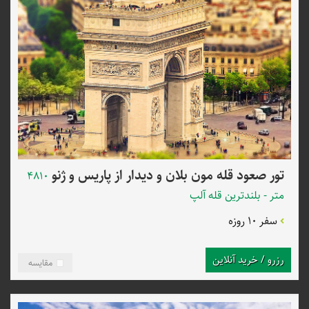
تور صعود قله مون بلان و دیدار از پاریس و ژنو
4810
متر - بلندترین قله آلپ
سفر 10 روزه
رزرو / خرید آنلاین
مقایسه