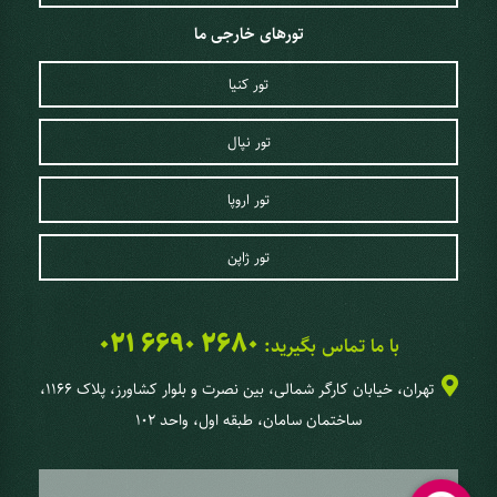
تورهای خارجی ما
تور کنیا
تور نپال
تور اروپا
تور ژاپن
021 6690 2680
با ما تماس بگیرید:
تهران، خیابان کارگر شمالی، بین نصرت و بلوار کشاورز، پلاک 1166،
ساختمان سامان، طبقه اول، واحد 102