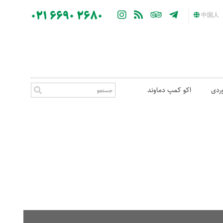
021 6690 2680
中国人
ردی
اکو کمپ دماوند