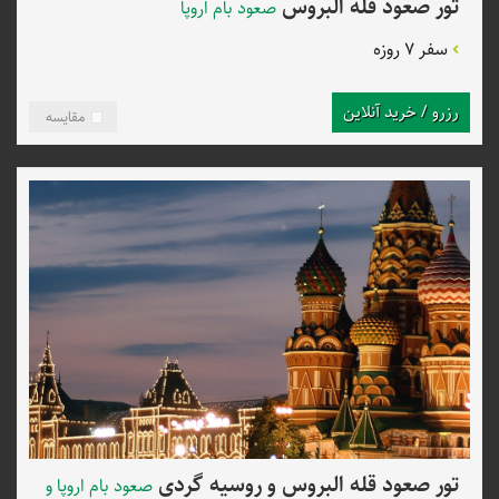
تور صعود قله البروس
صعود بام اروپا
سفر 7 روزه
رزرو / خرید آنلاین
مقایسه
تور صعود قله البروس و روسیه گردی
صعود بام اروپا و