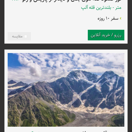
متر - بلندترین قله آلپ
سفر 10 روزه
رزرو / خرید آنلاین
مقایسه