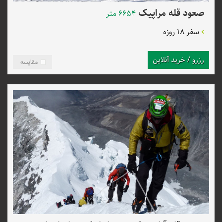
صعود قله مراپیک
6654 متر
سفر 18 روزه
رزرو / خرید آنلاین
مقایسه