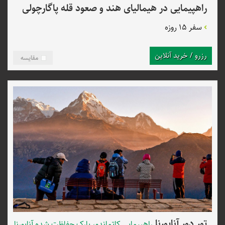
راهپیمایی در هیمالیای هند و صعود قله پاگارچولی
سفر 15 روزه
رزرو / خرید آنلاین
مقایسه
تور دور آناپورنا
راهپیمایی کاتماندو، پارک حفاظت شده آناپورنا