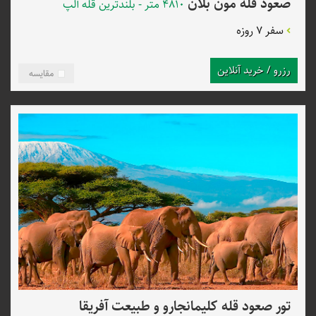
صعود قله مون بلان
4810 متر - بلندترین قله آلپ
سفر 7 روزه
رزرو / خرید آنلاین
مقایسه
تور صعود قله کلیمانجارو و طبیعت آفریقا