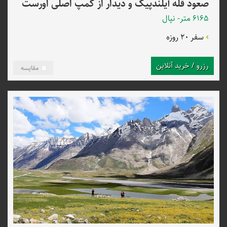
صعود قله آیلندپیک و دیدار از کمپ اصلی اورست
6165 متر- نپال
سفر 20 روزه
رزرو / خرید آنلاین
مقایسه