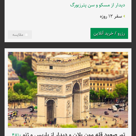
دیدار از مسکو و سن پترزبورگ
سفر 12 روزه
رزرو / خرید آنلاین
مقایسه
تور صعود قله مون بلان و دیدار از پاریس و ژنو
4810