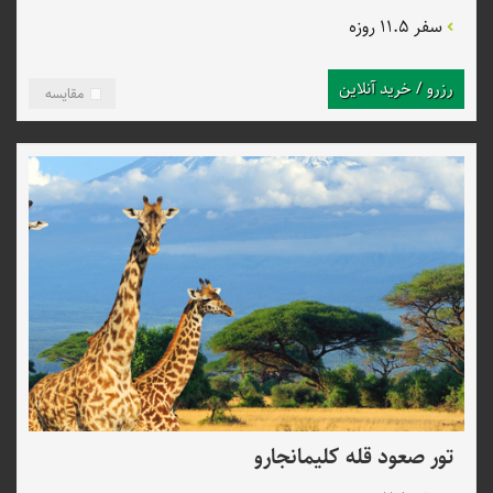
سفر 11.5 روزه
رزرو / خرید آنلاین
مقایسه
تور صعود قله کلیمانجارو