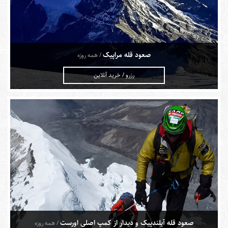
صعود قله مراپیک
/ همه روزه
رزرو / خرید آنلاین
صعود قله آیلندپیک و دیدار از کمپ اصلی اورست
/ همه روزه