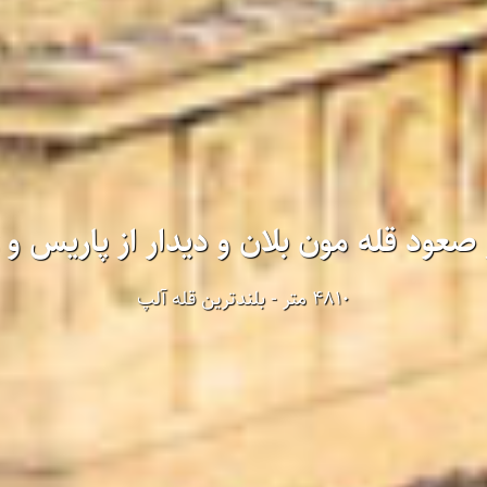
 صعود قله مون بلان و دیدار از پاریس و ژ
4810 متر - بلندترین قله آلپ