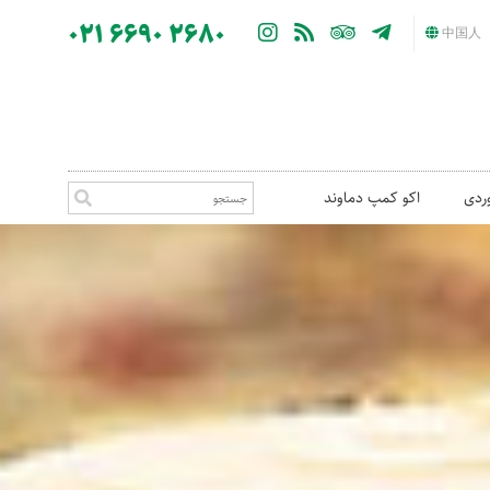
021 6690 2680
中国人
ردی
اکو کمپ دماوند