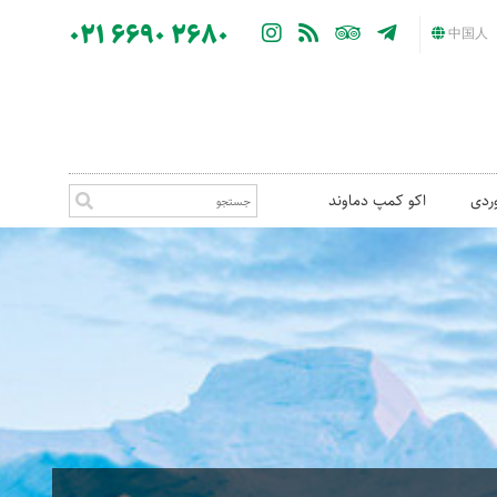
021 6690 2680
中国人
ردی
اکو کمپ دماوند