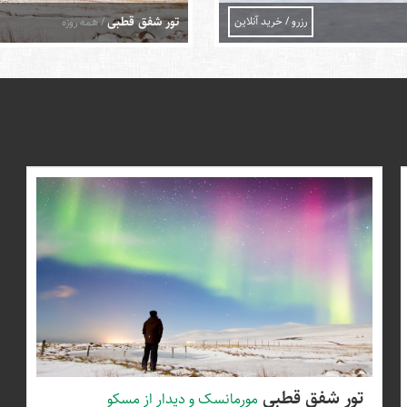
تور شفق قطبی
رزرو / خرید آنلاین
/ همه روزه
تور شفق قطبی
مورمانسک و دیدار از مسکو