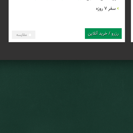
سفر 7 روزه
رزرو / خرید آنلاین
مقایسه