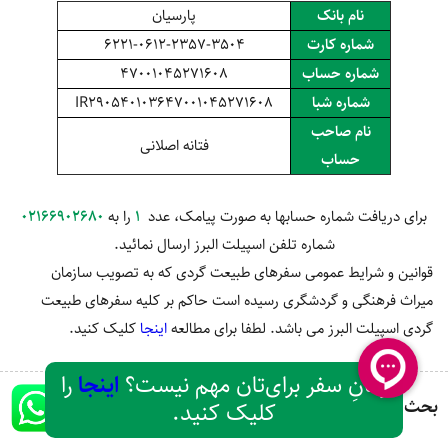
نام بانک
پارسیان
شماره کارت
6221-0612-2357-3504
شماره حساب
47001045271608
شماره شبا
IR290540103647001045271608
نام صاحب
فتانه اصلانی
حساب
برای دریافت شماره حسابها به صورت پیامک، عدد
1
را به
02166902680
شماره تلفن اسپیلت البرز ارسال نمائید.
قوانین و شرایط عمومی سفرهای طبیعت گردی که به تصویب سازمان
میراث فرهنگی و گردشگری رسیده است حاکم بر کلیه سفرهای طبیعت
گردی اسپیلت البرز می باشد. لطفا برای مطالعه
اینجا
کلیک کنید.
زمانِ سفر برای‌تان مهم نیست؟
اینجا
را
بحث و تبادل نظر
کلیک کنید.