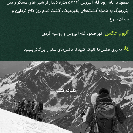
صعود به بام اروپا قله البروس (5642 متر)، دیدار از شهر های مسکو و سن
پترزبورگ به همراه گشت‌های پانورامیک، گشت تمام روز کاخ کرملین و
میدان سرخ.
آلبوم عکس
تور صعود قله البروس و روسیه گردی
به روی عکس‌ها کلیک کنید تا عکس‌های سفر را بزرگ‌تر ببینید.