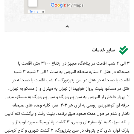
سایر خدمات
3 الی 4 شب اقامت در پناهگاه مجهز در ارتفاع 3900 متر، اقامت با
صبحانه در هتل 3 ستاره منطقه البروس به مدت 1 الی 2 شب، 3 شب
اقامت با صبحانه در هتل در سن پترزبورگ، 2 شب اقامت با صبحانه در
هتل در مسکو، بلیت پرواز هواپیما از تهران به مینرال و از مسکو به تهران،
2 پرواز داخلی از البروس به سن پترزبورگ و سن پترزبورگ به مسکو، مربی
حرفه ای کوهنوردی روسی به ازای هر 3-4 نفر، کلیه وعده های صبحانه
ناهار و شام در طول مدت صعود طبق برنامه، بلیت رفت و برگشت تله کابین
و تله سیژ، کلیه ترانسفرهای زمینی، 3 گشت پانارومیک، موزه آرمیتاژ و
پارک فواره های کاخ پتروف در سن پترزبورگ، 2 گشت شهری و کاخ کرملین