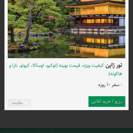
گردشگری اسپیلت البرز با ما همراه باشید تا کاملا با شرایط سفری
مقرون‌به‌صرفه به این کشور آشنا شوید.
تور ژاپن
کیفیت ویژه، قیمت بهینه (توکیو، اوساکا، کیوتو، نارا و
هاکونه)
سفر 10 روزه
رزرو / خرید آنلاین
مقایسه
ژاپن؛ کشور آفتاب تابان
ژاپن به‌عنوان یکی از برترین مقصدهای تفریحی دنیا، امکانات بی‌نظیری را