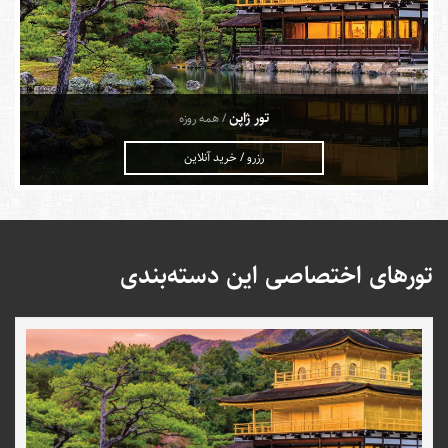
تور ژاپن
/ همه روزه
رزرو / خرید آنلاین
تورهای اختصاصی این دسته‌بندی
ژاپن؛ کشور آفتاب تابان
ژاپن به‌عنوان یکی از برترین مقصدهای تفریحی دنیا، امکانات بی‌نظیری را
برای گردشگران خارجی به وجود آورده است. تکنولوژی‌های منحصربه‌فرد،
جزایر بکر و مناظر دیدنی،
معابد توکیو
با معماری‌های ژاپنی، مراکز خرید و