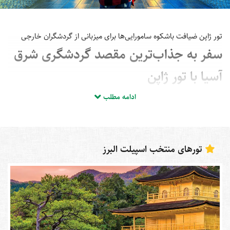
تور ژاپن ضیافت باشکوه سامورایی‌ها برای میزبانی از گردشگران خارجی
سفر به جذاب‌ترین مقصد گردشگری شرق
آسیا با تور ژاپن
ادامه مطلب
مقصدهای بی‌شماری در آسیا و به‌ویژه شرق این قاره برای گردشگری وجود
دارند؛ اما بدون شک ژاپن گل سر سبد آن‌ها به‌شمار می‌آید. این کشور در
کنار برخورداری از فاکتورهای مدرنیته در ساخت سازه‌های شهری، امکانات
رفاهی، هتل‌ها و رستوران‌های لوکس و مجهز، دارای طبیعتی بکر، تاریخی
تورهای منتخب اسپیلت البرز
غنی و جاذبه‌های توریستی فراوان است. به همین دلیل در طول سال
گردشگران بسیاری با رزرو تور ژاپن چالشی جدید را برای بازدید از این کشور
شروع می‌کنند. اگر شما هم از جمله افرادی هستید که هزینه سفر به ژاپن
برای شما اهمیت دارد، در این مطلب از شرکت خدمات مسافرتی و
گردشگری اسپیلت البرز با ما همراه باشید تا کاملا با شرایط سفری
مقرون‌به‌صرفه به این کشور آشنا شوید.