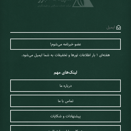
تابستان با طیف متنوعی از میوه‌های رنگارنگ و دسرهای لذیذ روبه‌رو
خواهید بود که تجربه جذابی را برای شما به همراه دارد. برای بیشتر
گردشگران نیز پاییز بهترین فصل برای سفر به ژاپن به‌شمار می‌آید. در چنین
شرایطی ما به شما رزرو تور ژاپن پاییز 1404 را پیشنهاد می‌کنیم. برای سفر
به ژاپن در فصل زمستان نیز می‌توانید با پرداخت هزینه کمتر برای رزرو
هتل‌ها، تجربه آب‌تنی در چشمه‌های آب‌گرم را نیز به دست بیاورید.
به‌طورکلی شرایط ژاپن برای سفر در فصل‌های مختلف به صورت زیر است:
هفته‌ای 1 ‌بار اطلاعات تورها و تخفیفات به شما ایمیل می‌شود.
زمستان:
سرد و برفی است و شرایط مناسبی را برای ورزش‌های
زمستانی در اختیار گردشگران قرار می‌دهد. هزینه تور ژاپن در این
لینک‌های مهم
فصل از سایر فصل‌ها کمتر است
پاییز:
در این فصل وجود برگ‌های رنگارنگ پاییزی منظره‌ای
درباره ما
مسحورکننده را به وجود می‌آورد که می‌توانید در آب‌وهوایی معتدل از
آن‌ها بازدید کنید
تماس با ما
تابستان:
به دلیل رطوبت بالا و گرمای زیاد توریست‌های خاصی در این
فصل ژاپن را انتخاب می‌کنند؛ اما بیشترین فستیوال‌های ژاپن در این
پیشنهادات و شکایات
فصل برگزار می‌شوند