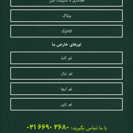
همکاری با اسپیلت البرز
بهار:
هوای خنک، بارش استاندارد، رشد شکوفه‌های گیلاس و برگزاری
جشنواره‌های بهاری تقاضا برای رزرو تور ژاپن در بهار را افزایش داده
وبلاگ
است.
کاتالوگ
تورهای خارجی ما
تور کنیا
تور نپال
تور اروپا
تور ژاپن
خدمات اختصاصی اسپیلت البرز برای تور
021 6690 2680
با ما تماس بگیرید: