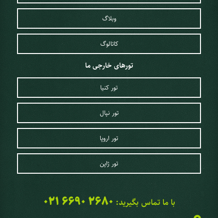
وبلاگ
کاتالوگ
تورهای خارجی ما
تور کنیا
تور نپال
تور اروپا
تور ژاپن
021 6690 2680
با ما تماس بگیرید: