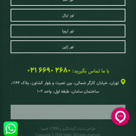
تور نپال
تور اروپا
تور ژاپن
021 6690 2680
با ما تماس بگیرید:
تهران، خیابان کارگر شمالی، بین نصرت و بلوار کشاورز، پلاک 1166،
ساختمان سامان، طبقه اول، واحد 102
طراحی سایت گردشگری
و
:
همورا
CRM
Copyright © 2026 Spilet. All rights reserved.