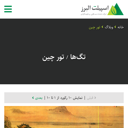
خانه
وبلاگ
تور چین
تگ‌ها
تور چین
/
قبلی
| نمایش 10 رکورد از 1 تا 10 |
بعدی