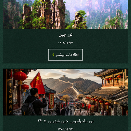
تور چین
1402/06/14
اطلاعات بیشتر
تور ماجراجویی چین شهریور 1405
1405/06/13