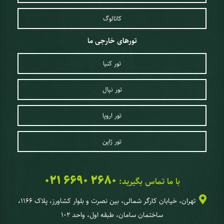
کاتالوگ
تورهای خارجی ما
تور کنیا
تور نپال
تور اروپا
تور ژاپن
021 6690 2680
با ما تماس بگیرید:
تهران، خیابان کارگر شمالی، بین نصرت و بلوار کشاورز، پلاک 1166،
ساختمان سامان، طبقه اول، واحد 102