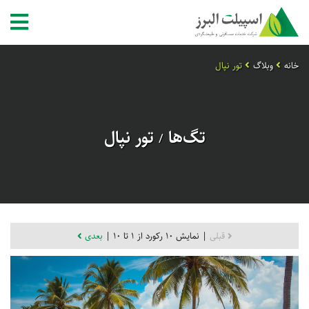
خانه
وبلاگ
تور نپال
تگ‌ها
تور نپال
/
قبلی
| نمایش 10 رکورد از 1 تا 10 |
بعدی