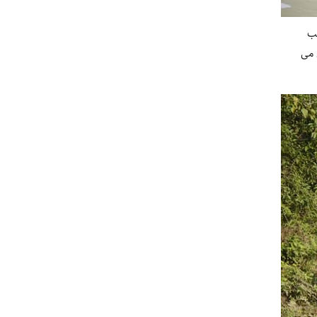
بب
ی می