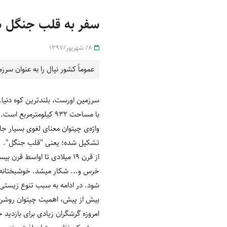
سفر به قلب جنگل ه
8/ شهریور/1397
عموماً کشور نپال را به عنوان سرزم
سرزمین اورست، بلندترین کوه دنیا. 
با مساحت 932 کیلومترمربع است.
تشکیل شده؛ یعنی "قلب جنگل".
از قرن 19 میلادی تا اواسط
بیش از پیش، اهمیت چیتوان روشن
امروزه گرشگران زیادی برای بازدید ج