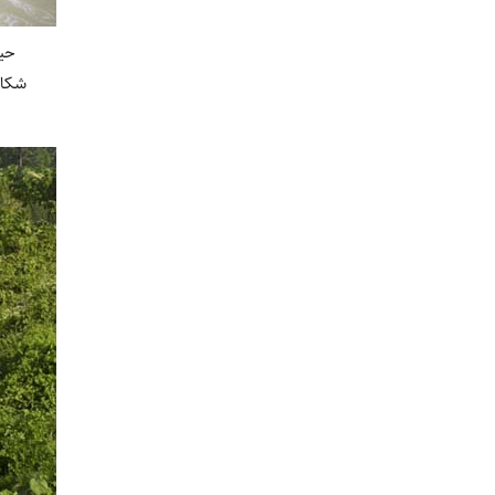
حیا
شکار 