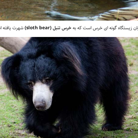
ان زیستگاه گونه ‏ای خرس است که به
خرس تنبل (sloth bear)
شهرت یافته 