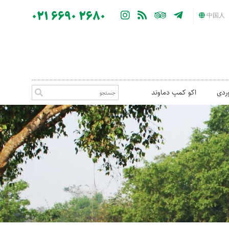
021 6690 2680
中国人
ردی
اکو کمپ دماوند