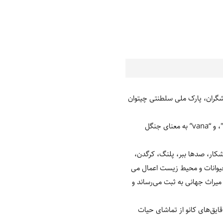
ردشگران، پارک ملی سلطنتی چیتوان
واژه‌ی چیتوان معنای لغوی بسیار جالبی دارد. ریشه‏ ی این کلمه سانسکریت است و از ترکیب "chit" به معنای "قلب"، و “vana” به معنای جنگل
 شکار، صدها ببر، پلنگ، کرگدن،
وانین حفاظت از حیوانات و محیط زیست اعمال می‏
ازمان ملل نیز در سال 1984م این منطقه را به عنوان میراث جهانی به ثبت می‌رساند و
قایق‌های کانو از تماشای حیات