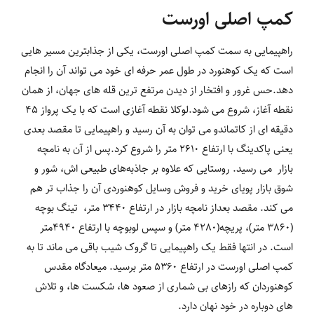
کمپ اصلی اورست
راهپیمایی به سمت کمپ اصلی اورست، یکی از جذابترین مسیر هایی
است که یک کوهنورد در طول عمر حرفه ای خود می تواند آن را انجام
دهد.حس غرور و افتخار از دیدن مرتفع ترین قله های جهان، از همان
نقطه آغاز، شروع می شود.لوکلا نقطه آغازی است که با یک پرواز 45
دقیقه ای از کاتماندو می توان به آن رسید و راهپیمایی تا مقصد بعدی
یعنی پاکدینگ با ارتفاع 2610 متر را شروع کرد.پس از آن به نامچه
بازار می رسید. روستایی که علاوه بر جاذبه‌های طبیعی اش، شور و
شوق بازار پویای خرید و فروش وسایل کوهنوردی آن را جذاب تر هم
می کند. مقصد بعداز نامچه بازار در ارتفاع 3440 متر، تینگ بوچه
(3860 متر)، پریچه(4280 متر) و سپس لوبوچه با ارتفاع 4940متر
است. در انتها فقط یک راهپیمایی تا گروک شیب باقی می ماند تا به
کمپ اصلی اورست در ارتفاع 5360 متر برسید. میعادگاه مقدس
کوهنوردان که رازهای بی شماری از صعود ها، شکست ها، و تلاش
های دوباره در خود نهان دارد.