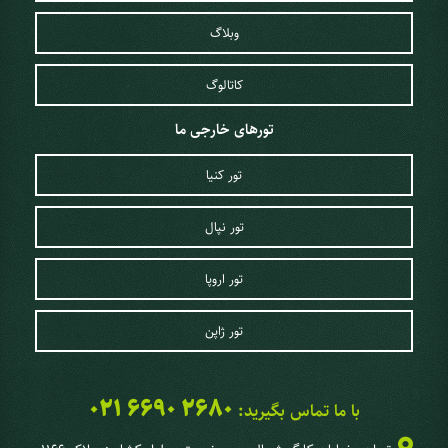
وبلاگ
کاتالوگ
تورهای خارجی ما
تور کنیا
تور نپال
تور اروپا
تور ژاپن
021 6690 2680
با ما تماس بگیرید: