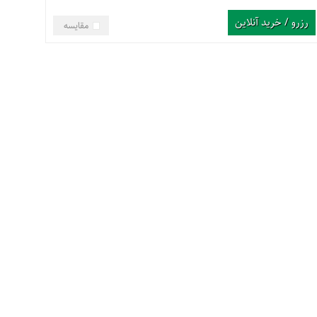
رزرو / خرید آنلاین
مقایسه