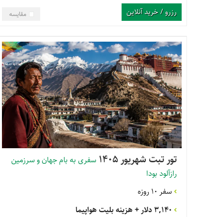
رزرو / خرید آنلاین
مقایسه
تور تبت شهریور 1405
سفری به بام جهان و سرزمین
رازآلود بودا
سفر 10 روزه
3,140 دلار
+ هزینه بلیت هواپیما