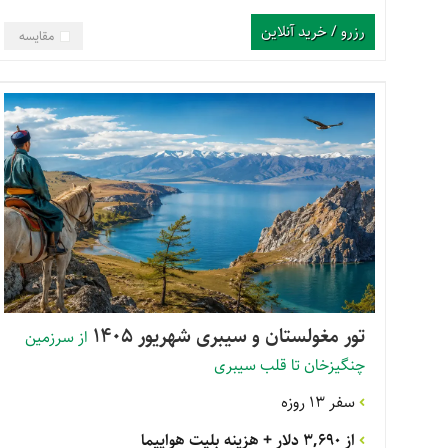
رزرو / خرید آنلاین
مقایسه
تور مغولستان و سیبری شهریور 1405
از سرزمین
چنگیزخان تا قلب سیبری
سفر 13 روزه
از 3,690 دلار
+ هزینه بلیت هواپیما