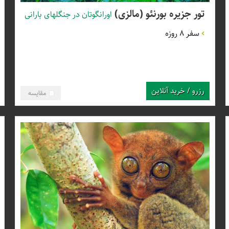
تور جزیره بورنئو (مالزی)
اورانگوتان در جنگلهای بارانی
سفر 8 روزه
رزرو / خرید آنلاین
مقایسه