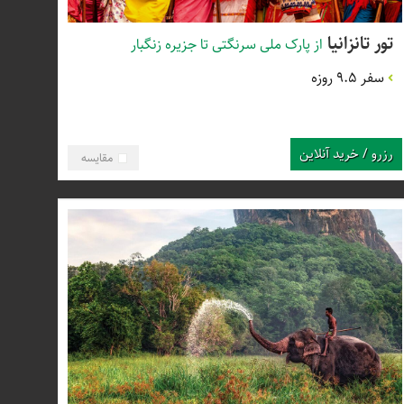
تور تانزانیا
از پارک ملی سرنگتی تا جزیره زنگبار
سفر 9.5 روزه
رزرو / خرید آنلاین
مقایسه