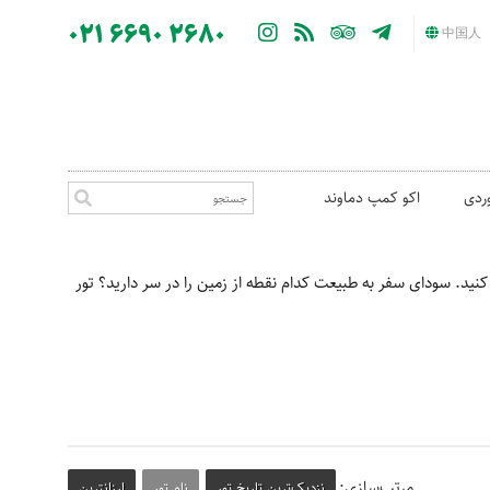
021 6690 2680
中国人
ردی
اکو کمپ دماوند
کنید. سودای سفر به طبیعت کدام نقطه از زمین را در سر دارید؟ تور
مرتب‌سازی:
نزدیک‌ترین تاریخ تور
نام تور
ارزانترین