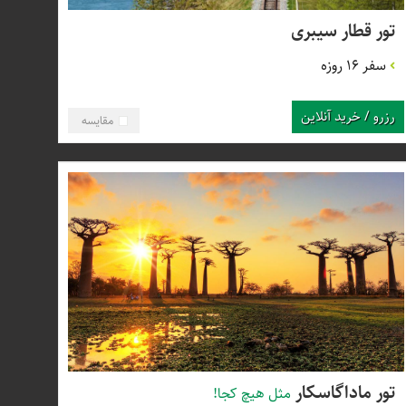
تور قطار سیبری
سفر 16 روزه
رزرو / خرید آنلاین
مقایسه
تور ماداگاسکار
مثل هیچ کجا!