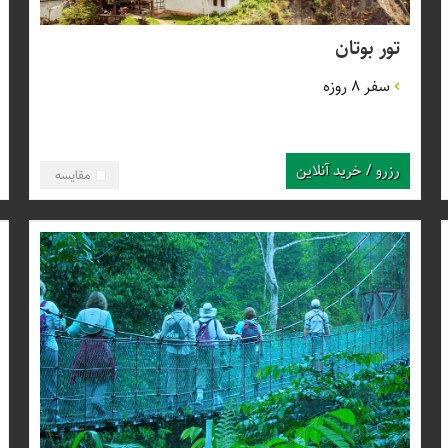
تور بوتان
سفر 8 روزه
رزرو / خرید آنلاین
مقایسه