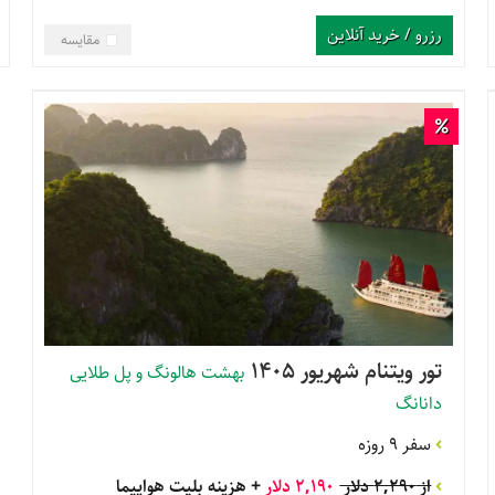
رزرو / خرید آنلاین
مقایسه
تور ویتنام شهریور 1405
بهشت هالونگ و پل طلایی
دانانگ
سفر 9 روزه
از 2,290 دلار
2,190 دلار
+ هزینه بلیت هواپیما