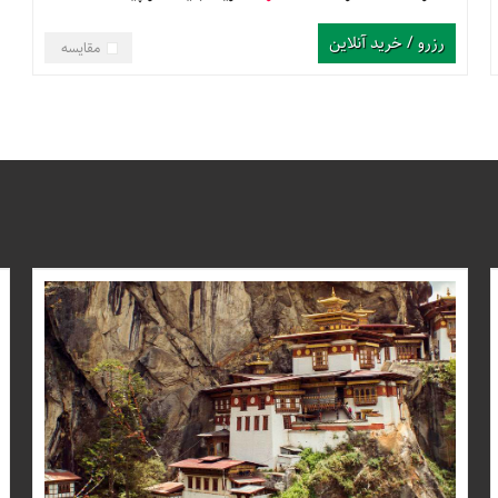
رزرو / خرید آنلاین
مقایسه