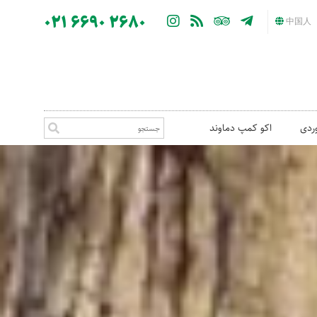
021 6690 2680
中国人
ردی
اکو کمپ دماوند