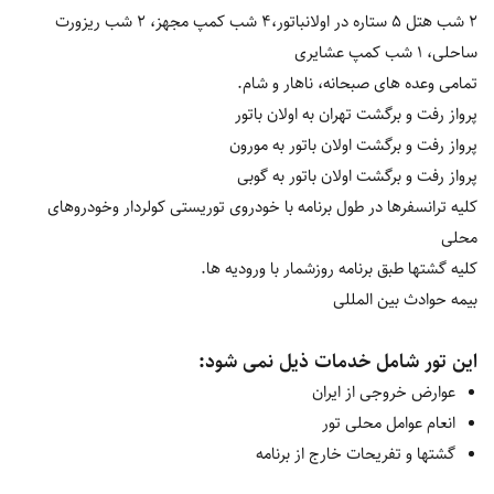
2 شب هتل 5 ستاره در اولانباتور،4 شب کمپ مجهز،
2 شب ریزورت
ساحلی،
1 شب کمپ عشایری
تمامی وعده های صبحانه، ناهار و شام.
پرواز رفت و برگشت تهران به اولان باتور
پرواز رفت و برگشت اولان باتور به مورون
پرواز رفت و برگشت اولان باتور به گوبی
کلیه ترانسفرها در طول برنامه با خودروی توریستی کولردار وخودروهای
محلی
کلیه گشتها طبق برنامه روزشمار با ورودیه ها.
بیمه حوادث بین المللی
این تور شامل خدمات ذیل نمی شود:
عوارض خروجی از ایران
انعام عوامل محلی تور
گشت‎ها و تفریحات خارج از برنامه