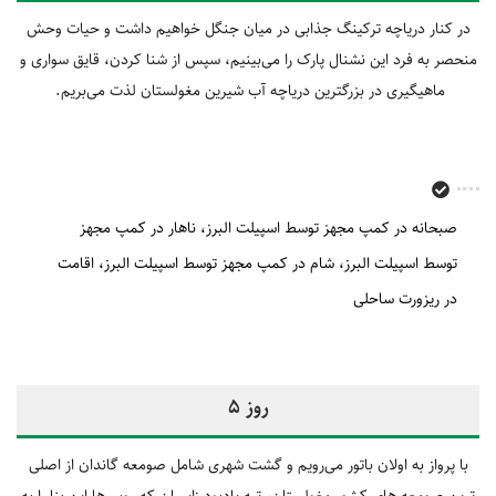
در کنار دریاچه ترکینگ جذابی در میان جنگل خواهیم داشت و حیات وحش
منحصر به فرد این نشنال پارک را می‌بینیم، سپس از شنا کردن، قایق سواری و
ماهیگیری در بزرگترین دریاچه آب شیرین مغولستان لذت می‌بریم.
صبحانه در کمپ مجهز توسط اسپیلت البرز
ناهار در کمپ مجهز
توسط اسپیلت البرز
شام در کمپ مجهز توسط اسپیلت البرز
اقامت
در ریزورت ساحلی
روز 5
با پرواز به اولان باتور می‌رویم و گشت شهری شامل صومعه گاندان از اصلی
ترین صومعه های کشور مغولستان، تپه یادبود زایسان که
روس‌ها این بنا را به