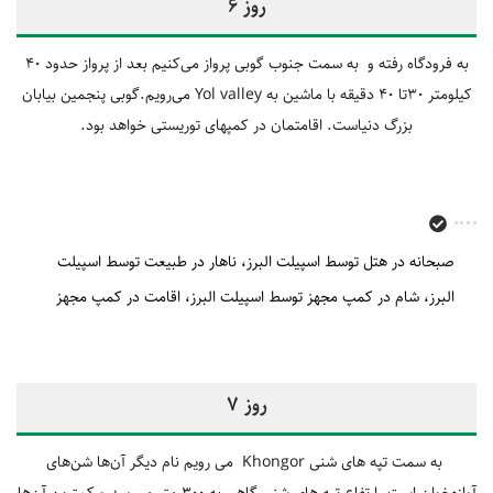
روز 6
به فرودگاه رفته و به سمت جنوب گوبی پرواز می‌کنیم بعد از پرواز حدود 40
کیلومتر 30تا 40 دقیقه با ماشین به Yol valley می‌رویم.
گوبی پنجمین بیابان
بزرگ دنیاست. ا
قامتمان در کمپهای توریستی خواهد بود.
صبحانه در هتل توسط اسپیلت البرز
ناهار در طبیعت توسط اسپیلت
البرز
شام در کمپ مجهز توسط اسپیلت البرز
اقامت در کمپ مجهز
روز 7
به سمت تپه های شنی Khongor می رویم نام دیگر آن‌ها شن‌های
آوازه‌خوان است. ارتفاع تپه های شنی گاهی به 300 متر می‌رسد و کمترین آن‌ها