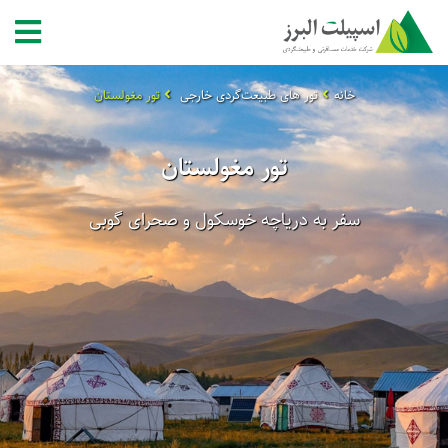
خانه
تور های طبیعت‌گردی خارجی
تور مغولستان
تور مغولستان
سفر به دریاچه خوسکول و صحرای گوبی