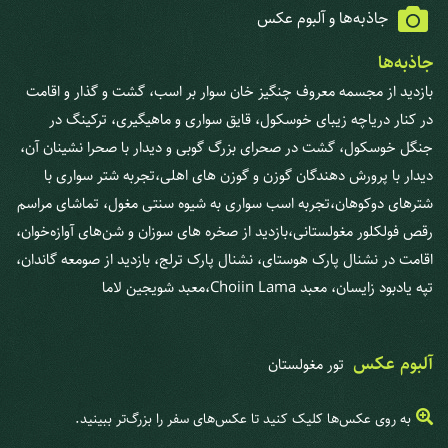
جاذبه‌ها و آلبوم عکس
جاذبه‌ها
بازدید از مجسمه معروف چنگیز خان سوار بر اسب، گشت و گذار و اقامت
در کنار دریاچه زیبای خوسکول، قایق سواری و ماهیگیری، ترکینگ در
جنگل خوسکول، گشت در صحرای بزرگ گوبی و دیدار با صحرا نشینان آن،
دیدار با پرورش دهندگان گوزن و گوزن های اهلی،تجربه شتر سواری با
شترهای دوکوهان،تجربه اسب سواری به شیوه سنتی مغول، تماشای
مراسم
رقص فولکلور مغولستانی،بازدید از صخره های سوزان و شن‌های آوازه‌خوان،
اقامت در نشنال پارک هوستای، نشنال پارک ترلج، بازدید از صومعه گاندان،
تپه یادبود زایسان، معبد Choiin Lama،معبد شویجین لاما
آلبوم عکس
تور مغولستان
به روی عکس‌ها کلیک کنید تا عکس‌های سفر را بزرگ‌تر ببینید.