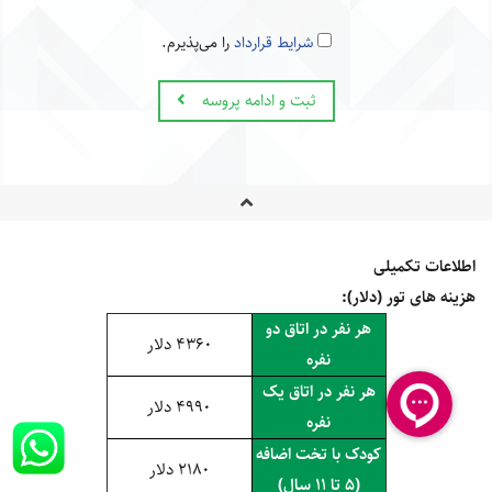
شرایط قرارداد
را می‌پذیرم.
ثبت و ادامه پروسه
اطلاعات تکمیلی
هزینه های تور (دلار):
هر نفر در اتاق دو
4360 دلار
نفره
هر نفر در اتاق یک
4990 دلار
نفره
کودک با تخت اضافه
2180 دلار
(5 تا 11 سال)