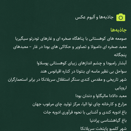
جاذبه‌ها و آلبوم عکس
جاذبه‌ها
صومعه های کوهستانی با پناهگاه صخره ای و غارهای تودرتو سیگیریا
معبد صخره ای دامبولا و تصاویر و حکاکی های بودا در غار – معبدهای
پنجگانه
آبشار رامبودا و چشم اندازهای زیبای کوهستانی پوسلاوا
سواحل بی نظیر ماسه ای بنتوتا در کناره اقیانوس هند
شهر تاریخی و مقدس کندی سنگر استقلال سریلانکا در برابر استعمارگران
اروپایی
معبد دالادا مالیگاوا و دندان بودا
مزارع و کارخانه چای نوا الیا، مرکز تولید چای مرغوب جهان
باغ ادویه کندی و آشنایی با نحوه فرآوری ادویه جات
باغ گیاهشناسی پرادنیا
شهر کلمبو پایتخت سریلانکا