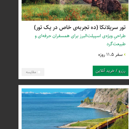
تور سریلانکا (ده تجربه‌ی خاص در یک تور)
طراحیِ ویژه‌ی اسپیلت‌البرز برای همسفران حرفه‌ای و
طبیعت‌گرد
سفر 11.5 روزه
رزرو / خرید آنلاین
مقایسه