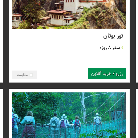
تور بوتان
سفر 8 روزه
رزرو / خرید آنلاین
مقایسه