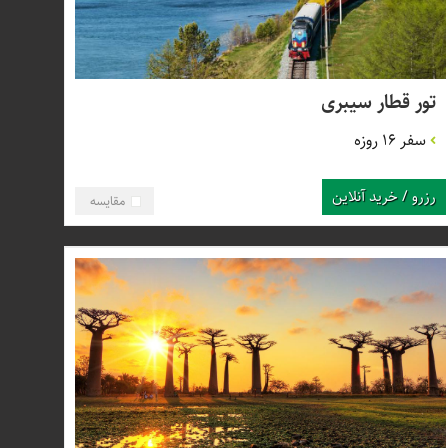
تور قطار سیبری
سفر 16 روزه
رزرو / خرید آنلاین
مقایسه