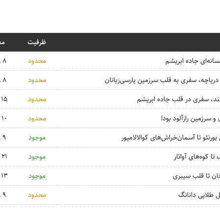
ظرفیت
مد
انه‌ای جاده ابریشم
محدود
8 روزه
دریاچه، سفری به قلب سرزمین پارسی‌زبانان
محدود
8 روزه
قند، سفری در قلب جاده ابریشم
محدود
15 روزه
و سرزمین رازآلود بودا
محدود
10 روزه
 بورنئو تا آسمان‌خراش‌های کوالالامپور
موجود
9 روزه
تا کوه‌های آواتار
موجود
21 روزه
ان تا قلب سیبری
موجود
13 روزه
 طلایی دانانگ
محدود
9 روزه