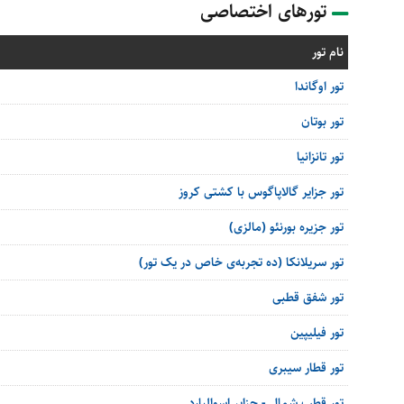
تورهای اختصاصی
نام تور
تور اوگاندا
تور بوتان
تور تانزانیا
تور جزایر گالاپاگوس با کشتی کروز
تور جزیره بورنئو (مالزی)
تور سریلانکا (ده تجربه‌ی خاص در یک تور)
تور شفق قطبی
تور فیلیپین
تور قطار سیبری
تور قطب شمال - جزایر اسوالبارد