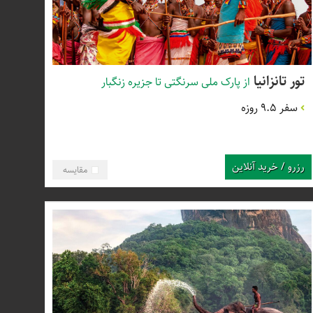
تور تانزانیا
از پارک ملی سرنگتی تا جزیره زنگبار
سفر 9.5 روزه
رزرو / خرید آنلاین
مقایسه