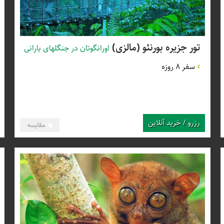
تور جزیره بورنئو (مالزی)
اورانگوتان در جنگلهای بارانی
سفر 8 روزه
رزرو / خرید آنلاین
مقایسه