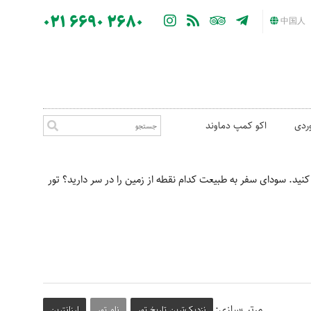
021 6690 2680
中国人
ردی
اکو کمپ دماوند
کنید. سودای سفر به طبیعت کدام نقطه از زمین را در سر دارید؟ تور
مرتب‌سازی:
نزدیک‌ترین تاریخ تور
نام تور
ارزانترین