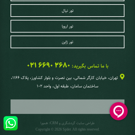
تور نپال
تور اروپا
تور ژاپن
021 6690 2680
با ما تماس بگیرید:
تهران، خیابان کارگر شمالی، بین نصرت و بلوار کشاورز، پلاک 1166،
ساختمان سامان، طبقه اول، واحد 102
طراحی سایت گردشگری
و
:
همورا
CRM
Copyright © 2026 Spilet. All rights reserved.