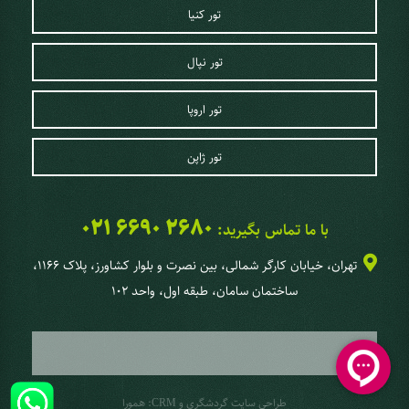
تور کنیا
تور نپال
تور اروپا
تور ژاپن
021 6690 2680
با ما تماس بگیرید:
تهران، خیابان کارگر شمالی، بین نصرت و بلوار کشاورز، پلاک 1166،
ساختمان سامان، طبقه اول، واحد 102
طراحی سایت گردشگری
و
:
همورا
CRM