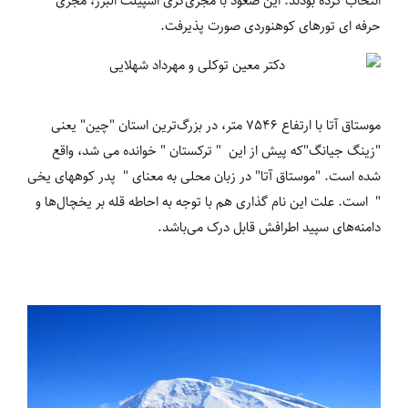
انتخاب کرده بودند. این صعود با مجری‌گری اسپیلت البرز، مجری
حرفه ای تورهای کوهنوردی صورت پذیرفت.
موستاق آتا با ارتفاع 7546 متر، در بزرگ‌ترین استان "چین" یعنی
"زینگ جیانگ"که پیش از این " ترکستان " خوانده می شد، واقع
شده است. "موستاق آتا" در زبان محلی به معنای " پدر کوههای یخی
" است. علت این نام گذاری هم با توجه به احاطه قله بر یخچال‌ها و
دامنه‌های سپید اطرافش قابل درک می‌باشد.