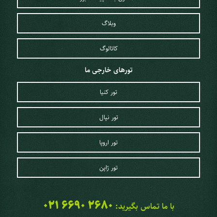
وبلاگ
کاتالوگ
تورهای خارجی ما
تور کنیا
تور نپال
تور اروپا
تور ژاپن
021 6690 2680
با ما تماس بگیرید: