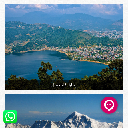
پخارا؛ قلب نپال