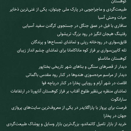
کوهستان
طبیعت‌گردی و ماجراجویی در پارک ملی چیتوان، یکی از غنی‌ترین ذخایر
حیات وحش آسیا
سافاری با فیل در عمق جنگل در جستجوی کرگدن سفید آسیایی
رفتینگ هیجان انگیز در رود بزرگ تریشولی
قایق‌سواری در رودخانه رپتی و تماشای تمساح‌ها و پرندگان
تله کابین‌سواری بر فراز کوه ماناکامانا برای تماشای چشم انداز زیبای
کوهستان ماناسلو
دیدار از قصرهای سنگی و بناهای شهر تاریخی بختاپور
دیدار از مراسم مرده‌سوزی هندوها در کنار رود مقدس باگماتی
اقامت در شهر آرام و رویایی پخارا در کنار دریاچه فوا
تماشای منظره بی‌نظیر طلوع آفتاب بر فراز کوهستان آناپورنا در ارتفاعات
سارانگوت
فرصت برای پرواز با پاراگلایدر در یکی از معروف‌ترین سایت‌های پروازی
جهان در پخارا
خرید از بازار تامیل کاتماندو، بزرگ‌ترین بازار وسایل و پوشاک طبیعت‌گردی