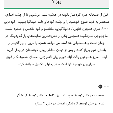
روز 7
قبل از صبحانه عازم کوه سارانگوت در حاشیه شهر می‌شویم تا از چشم اندازی
منحصر به فرد، طلوع خورشید را بر رشته کوه‌های بلند هیمالیا ببینیم. کوه‌هایی
8000 متری همچون آناپورنا، دائولاگیری، ماناسلو و کوه مقدس و صعود نشده
ماچاپوچر. سارانگوت همچنین یکی از معروف‌ترین سایت‌های پاراگلایدینگ در
جهان است و همسفرانی علاقمند می توانند همراه با مربی با پاراگلایدر از
بلندای شهر پرواز کنند و پس از دیدن مناظر زیبای کوهستان در پخارا فرود
آیند. امروز همچنین وقت آزاد داریم برای قدم زدن، ماساژ. عصرهنگام قایق
سواری بر دریاچه فوا لذت سفر پخارا را تکمیل خواهد کرد.
صبحانه در هتل توسط اسپیلت البرز
ناهار در هتل توسط گردشگر
شام در هتل توسط گردشگر
اقامت در هتل 4 ستاره