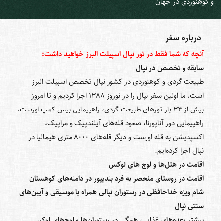
و کوهنوردی در جهان
درباره سفر
آنچه که شما فقط در تور نپال اسپیلت البرز خواهید داشت:
سابقه و تخصص در نپال
طبیعت گردی و کوهنوردی در کشور نپال تخصص اسپیلت البرز
است. ما اولین سفر نپال را در نوروز 1388 اجرا کردیم و تا امروز
بیش از 34 بار تورهای طبیعت گردی، راهپیمایی بیس کمپ اورست،
راهپیمایی دور آناپورنا، صعود قله‌های آیلندپیک و مراپیک،
اکسپدیشن به قله اورست و دیگر قله‌های 8000 متری هیمالیا در
نپال اجرا کرده‌ایم.
اقامت در هتل‌ها و لوج های لوکس
اقامت در روستای منحصر به فرد بندیپور در دامنه‌های کوهستان
شام ویژه خداحافظی در رستوران نپالی همراه با موسیقی و آیین‌های
سنتی نپال
بیشتر وعده‌های غذایی، همگی در رستوران‌ها و لوج‌های لوکس