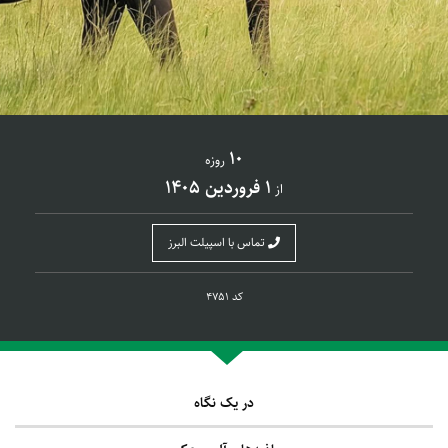
10
روزه
1 فروردین 1405
از
تماس با اسپیلت البرز
کد 4751
در یک نگاه