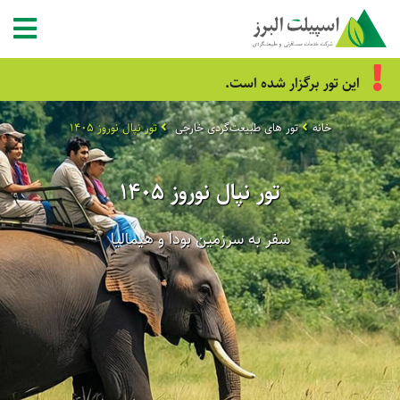
این تور برگزار شده است.
خانه
تور های طبیعت‌گردی خارجی
تور نپال نوروز 1405
تور نپال نوروز 1405
سفر به سرزمین بودا و هیمالیا