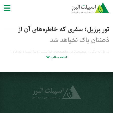
تور برزیل؛ سفری که خاطره‌های آن از
ذهنتان پاک نخواهد شد
برزیل به یکی از محبوب‌ترین مقصدهای توریستی دنیا است و تورهای
ادامه مطلب
متعددی در بازه‌های زمانی مختلف از جمله عید نوروز برای سفر به این
کشور برگزار می‌شوند. اگر می‌خواهید تجربه‌ای خاطره‌انگیز از سفری منحصر
به فرد داشته باشید، پیشنهاد ما به شما، سفر به کشور برزیل با این تور
است. با سفر به کشور برزیل، امکان بازدید از جاذبه‌های منحصر به فردی از
جمله آبشار ایگواسو، موزه‌های کلیسای برازیلیا، باغ گیاه‌شناسی کوریتیبا،
کوه شوگرلوف، مجسمه بزرگ مسیح، رودخانه آمازون، کارناوال ریو،
پانتانال، سواحل سالوادور و مرکز تاریخی اولیندا را خواهید داشت. در این
مطلب از مجموعه اسپیلت البرز، تور برزیل را از جهات مختلف و سفر به