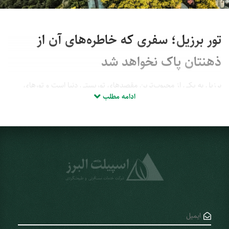
تور برزیل؛ سفری که خاطره‌های آن از
ذهنتان پاک نخواهد شد
برزیل به یکی از محبوب‌ترین مقصدهای توریستی دنیا است و تورهای
ادامه مطلب
متعددی در بازه‌های زمانی مختلف از جمله عید نوروز برای سفر به این
کشور برگزار می‌شوند. اگر می‌خواهید تجربه‌ای خاطره‌انگیز از سفری منحصر
به فرد داشته باشید، پیشنهاد ما به شما، سفر به کشور برزیل با این تور
است. با سفر به کشور برزیل، امکان بازدید از جاذبه‌های منحصر به فردی از
جمله آبشار ایگواسو، موزه‌های کلیسای برازیلیا، باغ گیاه‌شناسی کوریتیبا،
کوه شوگرلوف، مجسمه بزرگ مسیح، رودخانه آمازون، کارناوال ریو،
پانتانال، سواحل سالوادور و مرکز تاریخی اولیندا را خواهید داشت. در این
مطلب از مجموعه اسپیلت البرز، تور برزیل را از جهات مختلف و سفر به
برزیل در فصل پاییز 1404، بهار 1404 بررسی کرده‌ایم.