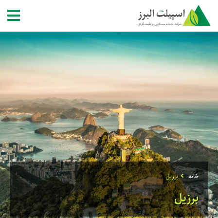
خانه
برزیل
برزیل