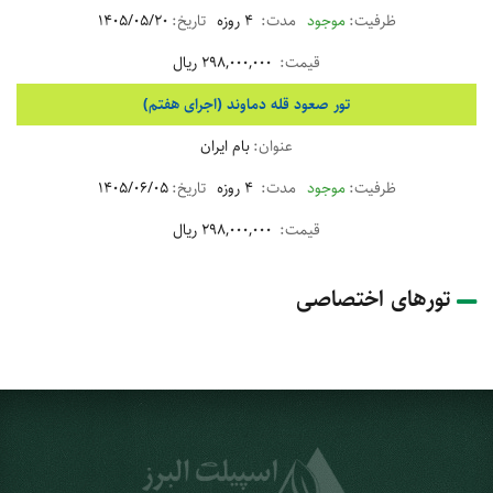
موجود
4 روزه
1405/05/20
298,000,000 ریال
تور صعود قله دماوند (اجرای هفتم)
بام ایران
موجود
4 روزه
1405/06/05
298,000,000 ریال
تورهای اختصاصی