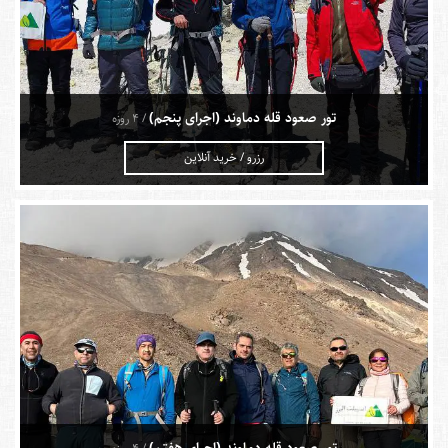
تور صعود قله دماوند (اجرای پنجم)
/ 4 روزه
رزرو / خرید آنلاین