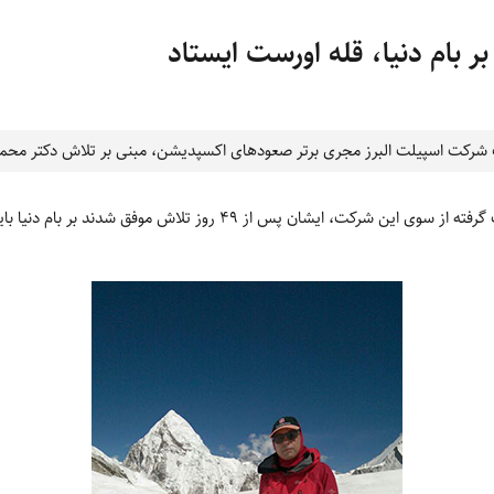
 بام دنیا، قله اورست ایستاد
ت شرکت اسپیلت البرز مجری برتر صعودهای اکسپدیشن، مبنی بر تلاش دکتر م
ان پس از 49 روز تلاش موفق شدند بر بام دنیا بایستند و قله 8848 متری