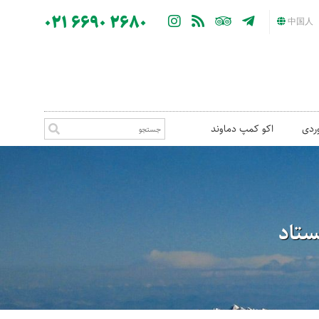
021 6690 2680
中国人
ردی
اکو کمپ دماوند
ستاد