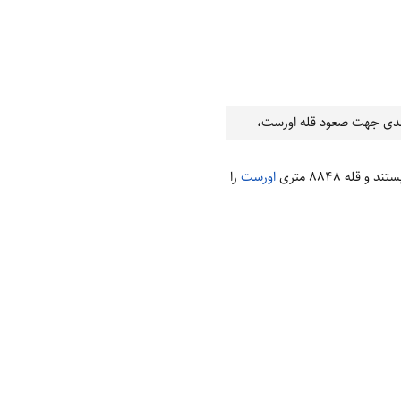
حمدی جهت صعود قله اورست،
اورست
را