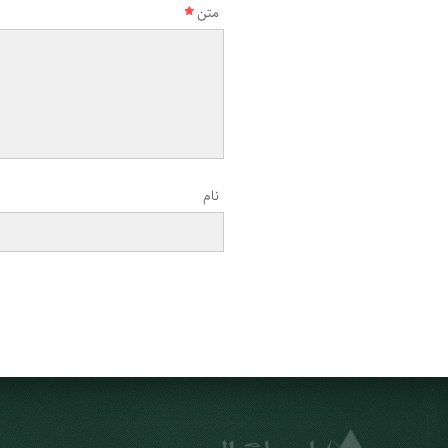
متن
نام