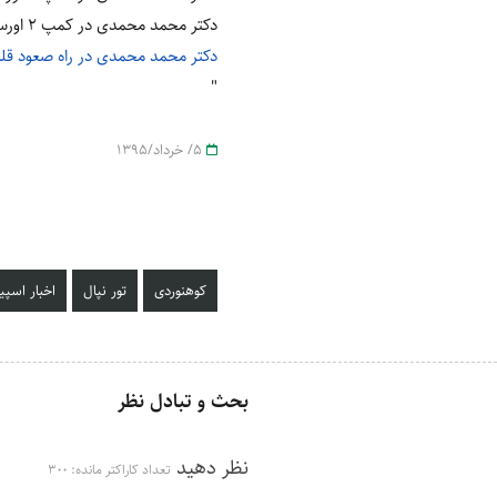
دکتر محمد محمدی در کمپ 2 اورست
دکتر محمد محمدی در راه صعود قل
"
5/ خرداد/1395
کوهنوردی
تور نپال
اخبار اسپی
بحث و تبادل نظر
نظر دهید
تعداد کاراکتر مانده:
300