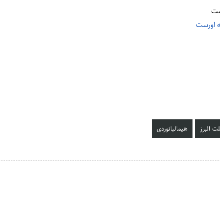
ه اورست
لت البرز
هیمالیانوردی