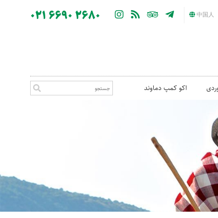
021 6690 2680
中国人
ردی
اکو کمپ دماوند