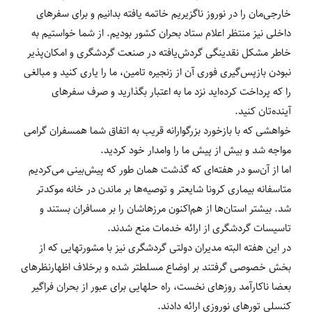
خارجی‌مان را در نوروز ناگزیریم خاتمه یافته بدانیم و برای سفرهای
داخلی نیز منتظر اعلام ستاد بحران کشور بودیم. از شما خواستیم به
خاطر مشکل نقدینگی گردش‌یافته در صنعت گردشگری و امکان‌پذیر
نبودن بازپس‌گیری فوری آن از زنجیره تامین، ما را یاری کنید و مبالغی
را که پرداخت کرده‌اید نزد ما به اعتبار بگذارید و صرف سفرهای
آینده‌تان کنید.
خواهشی که با بازخورد بزرگوارانه قریب به اتفاق شما همسفران گرامی
مواجه شد و بیش از پیش ما را وامدار خود کردید.
اما از آن‌سو در هفته‌ای که گذشت همان طور که پیش‌بینی می‌کردیم
متاسفانه بیماری کرونا شایع‎تر و توصیه‌ها بر ماندن در خانه موکدتر
شد. بیشتر استان‌ها از هم‌اکنون مرزها‎شان را بر مسافران بستند و
تاسیسات گردشگری از ارائه خدمات منع شدند.
در این هفته البته مدیران دولتی گردشگری نیز با مشورت‎هایی که از
بخش خصوصی گرفتند بر اوضاع مسلط‎تر شده و برخلاف اظهارنظرهای
بعضا ناکارآمد روزهای نخست، راه حل‎هایی برای عبور از بحران فراگیر
کنسلی تورهای نوروزی ارائه دادند.