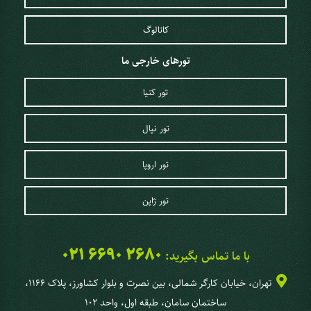
کاتالوگ
تورهای خارجی ما
تور کنیا
تور نپال
تور اروپا
تور ژاپن
021 6690 2680
با ما تماس بگیرید:
تهران، خیابان کارگر شمالی، بین نصرت و بلوار کشاورز، پلاک 1166،
ساختمان سامان، طبقه اول، واحد 102