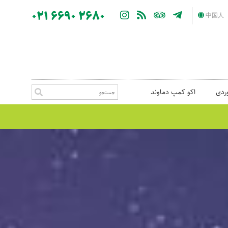
021 6690 2680
中国人
ردی
اکو کمپ دماوند