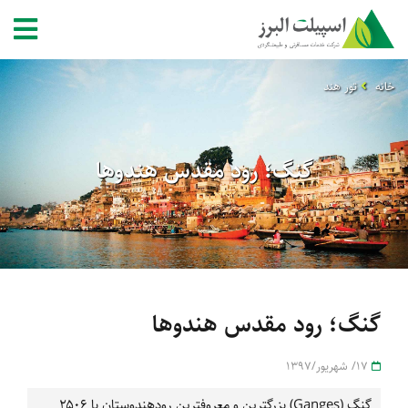
خانه
تور هند
گنگ؛ رود مقدس هندوها
گنگ؛ رود مقدس هندوها
17/ شهریور/1397
گنگ (Ganges) بزرگترین و معروفترین رودهندوستان با ۲۵۰۶