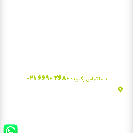
تور کنیا
تور نپال
تور اروپا
تور ژاپن
021 6690 2680
با ما تماس بگیرید:
تهران، خیابان کارگر شمالی، بین نصرت و بلوار کشاورز، پلاک 1166،
ساختمان سامان، طبقه اول، واحد 102