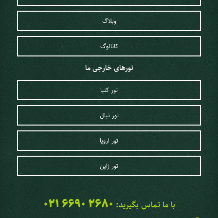
وبلاگ
کاتالوگ
تورهای خارجی ما
تور کنیا
تور نپال
تور اروپا
تور ژاپن
021 6690 2680
با ما تماس بگیرید: