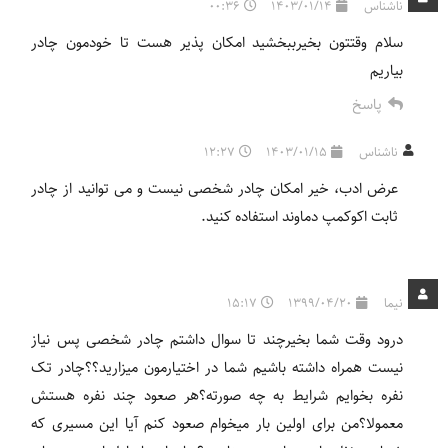
ناشناس
1403/01/14
00:36
سلام وقتتون بخیرببخشید امکان پذیر هست تا خودمون چادر
بیاریم
پاسخ
ناشناس
1403/01/15
12:27
عرض ادب، خیر امکان چادر شخصی نیست و می توانید از چادر
ثابت اکوکمپ دماوند استفاده کنید.
نیما
1399/04/20
15:17
درود وقت شما بخیرچند تا سوال داشتم چادر شخصی پس نیاز
نیست همراه داشته باشیم شما در اختیارمون میزارید؟؟چادر تک
نفره بخوایم شرایط به چه صورته؟هر صعود چند نفره هستش
معمولا؟من برای اولین بار میخوام صعود کنم آیا این مسیری که