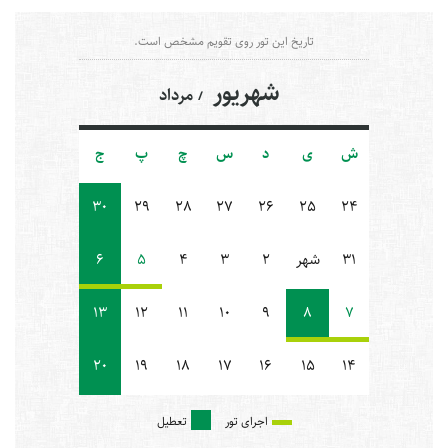
تاریخ این تور روی تقویم مشخص است.
شهریور
مرداد
ش
ی
د
س
چ
پ
ج
30
29
28
27
26
25
24
31
شهر
2
3
4
5
6
13
12
11
10
9
8
7
20
19
18
17
16
15
14
اجرای تور
تعطیل