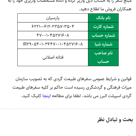
مبلغ سفر را به حساب ذیل واریز کرده و آنگاه مشخصات واریزی خود را به
همکاران فروش ما اطلاع دهید.
نام بانک
پارسیان
شماره کارت
6221-0612-2357-3504
شماره حساب
47001045271608
شماره شبا
IR290540103647001045271608
نام صاحب
فتانه اصلانی
حساب
قوانین و شرایط عمومی سفرهای طبیعت گردی که به تصویب سازمان
میراث فرهنگی و گردشگری رسیده است حاکم بر کلیه سفرهای طبیعت
گردی اسپیلت البرز می باشد. لطفا برای مطالعه
اینجا
کلیک کنید.
بحث و تبادل نظر