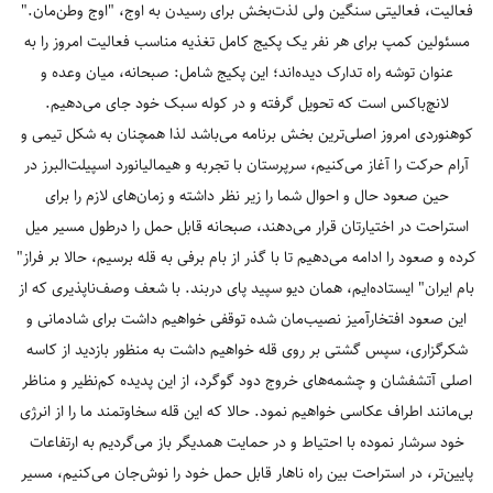
فعالیت، فعالیتی سنگین ولی لذت‌بخش برای رسیدن به اوج، "اوج وطن‌مان."
مسئولین کمپ برای هر نفر یک پکیج کامل تغذیه مناسب فعالیت امروز را به
عنوان توشه راه تدارک دیده‌اند؛ این پکیج شامل: صبحانه، میان وعده و
لانچ‌باکس است که تحویل گرفته و در کوله سبک خود جای می‌دهیم.
کوهنوردی‌ امروز اصلی‌ترین بخش برنامه می‌باشد لذا همچنان به شکل تیمی و
آرام حرکت را آغاز می‌کنیم، سرپرستان با تجربه و هیمالیانورد اسپیلت‌البرز در
حین صعود حال و احوال شما را زیر نظر داشته و زمان‌های لازم را برای
استراحت در اختیارتان قرار می‌دهند، صبحانه قابل حمل را درطول مسیر میل
کرده و صعود را ادامه می‌دهیم تا با گذر از بام برفی به قله برسیم، حالا بر فراز"
بام ایران" ایستاده‌ایم، همان دیو سپید پای دربند. با شعف وصف‌ناپذیری که از
این صعود افتخارآمیز نصیب‌مان شده توقفی خواهیم داشت برای شادمانی و
شکرگزاری، سپس گشتی بر روی قله خواهیم داشت به منظور بازدید از کاسه
اصلی آتشفشان و چشمه‌های خروج دود گوگرد، از این پدیده کم‌نظیر و مناظر
بی‌مانند اطراف عکاسی خواهیم نمود. حالا که این قله سخاوتمند ما را از انرژی
خود سرشار نموده با احتیاط و در حمایت همدیگر باز می‌گردیم به ارتفاعات
پایین‌تر، در استراحت بین راه ناهار قابل حمل خود را نوش‌جان می‌کنیم، مسیر