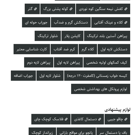
کفش نیمه سنگین کوه نوردی
کوله پشتی بزرگ
گتر
کلاه و عینک آفتابی
دستکش گرم و ضدآب
جوراب حوله ای
پیراهن آستین بلند ترکینگ
کاپشن پلار
شلوار ترکینگ
دستکش لایه اول
کلاه گرم
کرم ضد آفتاب
کارت شناسایی معتبر
کیف کمکهای اولیه شخصی
پیراهن لایه اول
پیراهن لایه دوم
کیسه خواب زمستانی (کامفرت -12 درجه)
شلوار لایه اول
جوراب اضافه
لوازم پروتکل های بهداشتی شخصی
لوازم پیشنهادی
چاقو جیبی
دستمال کاغذی
فلاسک کوچک چای
باف یا دستمال سر
پانچو برای مواقع بارانی
زیرانداز کوچک