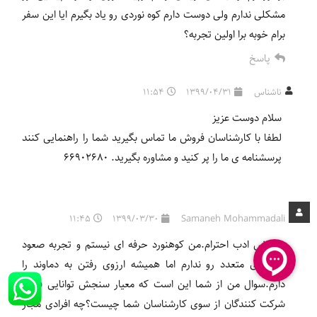
مشکلی ندارم ولی دوست دارم کوه نوردی رو یاد بگیرم ایا این سفر
برام خوبه برا اولین تجربه؟
پاسخ
ناشناس
1399/04/31
11:54
سلام دوست عزیز
لطفا با کارشناسان فروش ما تماس بگیرید شما را راهنمایی کنند
پرسشنامه ی ما را پر کنید و مشاوره بگیرید. 66902680
11:45
1399/03/30
Samaneh Mohammadali
با عرض ادب احترام.من کوهنورد حرفه ای نیستم و تجربه صعود
قله های متعدد رو ندارم اما همیشه ارزوی رفتن به دماوند را
دارم.سوال من از شما این است که معیار سنجش توانایی فردی
شرکت کنندگان از سوی کارشناسان شما چیست؟چه افرادی مجاز