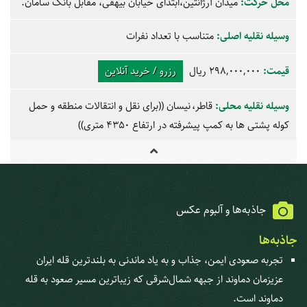
محل حرکت:
میدان آرژانتین،ابتدای خیابان بیهقی، مقابل بانک سامان.
وسیله نقلیه اصلی:
متناسب با تعداد نفرات
قیمت:
298,000,000 ریال
رزرو / خرید آنلاین
وسیله نقلیه محلی:
قاطر
نیسان
((برای نقل و انتقالات منطقه و حمل
کوله پشتی ها به کمپ پیشرفته در ارتفاع 4350 متری))
جاذبه‌ها و آلبوم عکس
جاذبه‌ها
تجربه صعودی ایمن، جذاب و به یاد ماندنی به بلندترین قله ایران
عزیزمان دماوند از جبهه شمال‌شرقی که زیباترین مسیر صعود به قله
دماوند است.