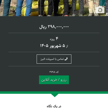
298,000,000 ریال
4
روزه
5 شهریور 1405
از
تماس با اسپیلت البرز
کد 4798
رزرو / خرید آنلاین
در یک نگاه