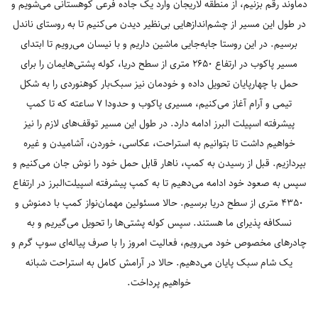
دماوند رقم بزنیم، از منطقه لاریجان وارد یک جاده فرعی کوهستانی می‌شویم و
در طول این مسیر از چشم‌اندازهایی بی‌نظیر دیدن می‌کنیم تا به روستای ناندل
برسیم. در این روستا جابه‌جایی ماشین داریم و با نیسان می‌رویم تا ابتدای
مسیر پاکوب در ارتفاع 2650 متری از سطح دریا، کوله پشتی‌هایمان را برای
حمل با چهارپایان تحویل داده و خودمان نیز سبک‌بار کوهنوردی را به شکل
تیمی و آرام آغاز می‌کنیم، مسیری پاکوب و حدودا 7 ساعته که تا کمپ
پیشرفته اسپیلت البرز ادامه دارد. در طول این مسیر توقف‌های لازم را نیز
خواهیم داشت تا بتوانیم به استراحت، عکاسی، خوردن، آشامیدن و غیره
بپردازیم. قبل از رسیدن به کمپ، ناهار قابل حمل خود را نوش جان می‌کنیم و
سپس به صعود خود ادامه می‌دهیم تا به کمپ پیشرفته اسپیلت‌البرز در ارتفاع
4350 متری از سطح دریا برسیم. حالا مسئولین مهمان‌نواز کمپ با دمنوش و
نسکافه پذیرای ما هستند. سپس کوله پشتی‌ها را تحویل می‌گیریم و به
چادرهای مخصوص خود می‌رویم، فعالیت امروز را با صرف پیاله‌ای سوپ گرم و
یک شام سبک پایان می‌دهیم. حالا در آرامش کامل به استراحت شبانه
خواهیم پرداخت.