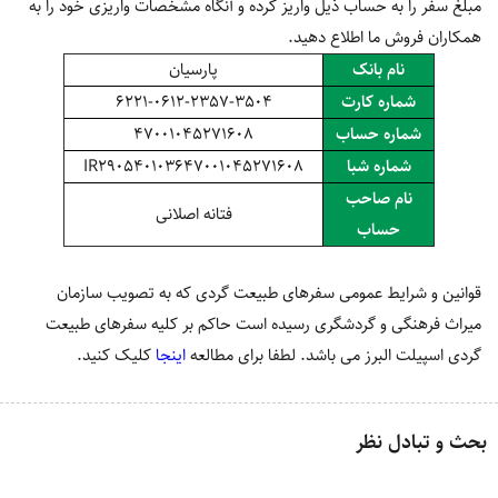
مبلغ سفر را به حساب ذیل واریز کرده و آنگاه مشخصات واریزی خود را به
همکاران فروش ما اطلاع دهید.
نام بانک
پارسیان
شماره کارت
6221-0612-2357-3504
شماره حساب
47001045271608
شماره شبا
IR290540103647001045271608
نام صاحب
فتانه اصلانی
حساب
قوانین و شرایط عمومی سفرهای طبیعت گردی که به تصویب سازمان
میراث فرهنگی و گردشگری رسیده است حاکم بر کلیه سفرهای طبیعت
گردی اسپیلت البرز می باشد. لطفا برای مطالعه
اینجا
کلیک کنید.
بحث و تبادل نظر