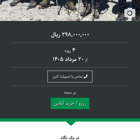
298,000,000 ریال
4
روزه
20 مرداد 1405
از
تماس با اسپیلت البرز
کد 4797
رزرو / خرید آنلاین
در یک نگاه