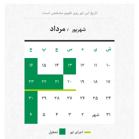
تاریخ این تور روی تقویم مشخص است.
مرداد
شهریور
ش
ی
د
س
چ
پ
ج
16
15
14
13
12
11
10
23
22
21
20
19
18
17
30
29
28
27
26
25
24
31
شهر
2
3
4
5
6
اجرای تور
تعطیل