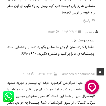
مشکلی ندارم ولی دوست دارم کوه نوردی رو یاد بگیرم ایا این سفر
برام خوبه برا اولین تجربه؟
پاسخ
ناشناس
1399/04/31
11:54
سلام دوست عزیز
لطفا با کارشناسان فروش ما تماس بگیرید شما را راهنمایی کنند
پرسشنامه ی ما را پر کنید و مشاوره بگیرید. 66902680
11:45
1399/03/30
Samaneh Mohammadali
با عرض ادب احترام.من کوهنورد حرفه ای نیستم و تجربه صعود
قله های متعدد رو ندارم اما همیشه ارزوی رفتن به دماوند را
دارم.سوال من از شما این است که معیار سنجش توانایی فردی
شرکت کنندگان از سوی کارشناسان شما چیست؟چه افرادی مجاز