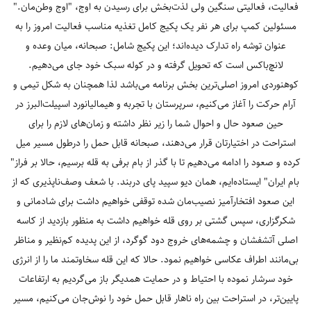
فعالیت، فعالیتی سنگین ولی لذت‌بخش برای رسیدن به اوج، "اوج وطن‌مان."
مسئولین کمپ برای هر نفر یک پکیج کامل تغذیه مناسب فعالیت امروز را به
عنوان توشه راه تدارک دیده‌اند؛ این پکیج شامل: صبحانه، میان وعده و
لانچ‌باکس است که تحویل گرفته و در کوله سبک خود جای می‌دهیم.
کوهنوردی‌ امروز اصلی‌ترین بخش برنامه می‌باشد لذا همچنان به شکل تیمی و
آرام حرکت را آغاز می‌کنیم، سرپرستان با تجربه و هیمالیانورد اسپیلت‌البرز در
حین صعود حال و احوال شما را زیر نظر داشته و زمان‌های لازم را برای
استراحت در اختیارتان قرار می‌دهند، صبحانه قابل حمل را درطول مسیر میل
کرده و صعود را ادامه می‌دهیم تا با گذر از بام برفی به قله برسیم، حالا بر فراز"
بام ایران" ایستاده‌ایم، همان دیو سپید پای دربند. با شعف وصف‌ناپذیری که از
این صعود افتخارآمیز نصیب‌مان شده توقفی خواهیم داشت برای شادمانی و
شکرگزاری، سپس گشتی بر روی قله خواهیم داشت به منظور بازدید از کاسه
اصلی آتشفشان و چشمه‌های خروج دود گوگرد، از این پدیده کم‌نظیر و مناظر
بی‌مانند اطراف عکاسی خواهیم نمود. حالا که این قله سخاوتمند ما را از انرژی
خود سرشار نموده با احتیاط و در حمایت همدیگر باز می‌گردیم به ارتفاعات
پایین‌تر، در استراحت بین راه ناهار قابل حمل خود را نوش‌جان می‌کنیم، مسیر