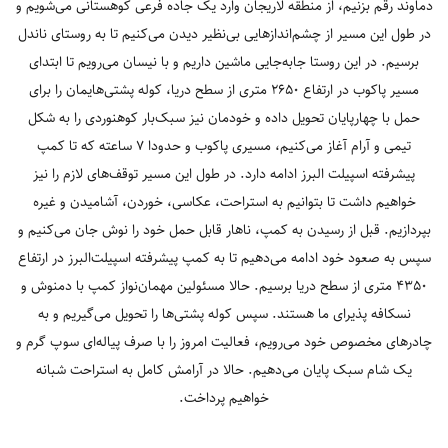
دماوند رقم بزنیم، از منطقه لاریجان وارد یک جاده فرعی کوهستانی می‌شویم و
در طول این مسیر از چشم‌اندازهایی بی‌نظیر دیدن می‌کنیم تا به روستای ناندل
برسیم. در این روستا جابه‌جایی ماشین داریم و با نیسان می‌رویم تا ابتدای
مسیر پاکوب در ارتفاع 2650 متری از سطح دریا، کوله پشتی‌هایمان را برای
حمل با چهارپایان تحویل داده و خودمان نیز سبک‌بار کوهنوردی را به شکل
تیمی و آرام آغاز می‌کنیم، مسیری پاکوب و حدودا 7 ساعته که تا کمپ
پیشرفته اسپیلت البرز ادامه دارد. در طول این مسیر توقف‌های لازم را نیز
خواهیم داشت تا بتوانیم به استراحت، عکاسی، خوردن، آشامیدن و غیره
بپردازیم. قبل از رسیدن به کمپ، ناهار قابل حمل خود را نوش جان می‌کنیم و
سپس به صعود خود ادامه می‌دهیم تا به کمپ پیشرفته اسپیلت‌البرز در ارتفاع
4350 متری از سطح دریا برسیم. حالا مسئولین مهمان‌نواز کمپ با دمنوش و
نسکافه پذیرای ما هستند. سپس کوله پشتی‌ها را تحویل می‌گیریم و به
چادرهای مخصوص خود می‌رویم، فعالیت امروز را با صرف پیاله‌ای سوپ گرم و
یک شام سبک پایان می‌دهیم. حالا در آرامش کامل به استراحت شبانه
خواهیم پرداخت.