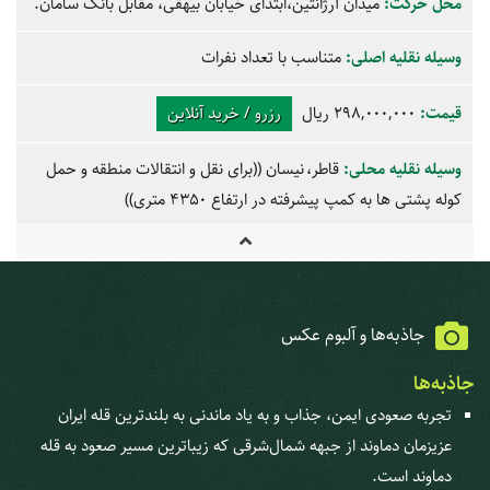
محل حرکت:
میدان آرژانتین،ابتدای خیابان بیهقی، مقابل بانک سامان.
وسیله نقلیه اصلی:
متناسب با تعداد نفرات
قیمت:
298,000,000 ریال
رزرو / خرید آنلاین
وسیله نقلیه محلی:
قاطر
نیسان
((برای نقل و انتقالات منطقه و حمل
کوله پشتی ها به کمپ پیشرفته در ارتفاع 4350 متری))
جاذبه‌ها و آلبوم عکس
جاذبه‌ها
تجربه صعودی ایمن، جذاب و به یاد ماندنی به بلندترین قله ایران
عزیزمان دماوند از جبهه شمال‌شرقی که زیباترین مسیر صعود به قله
دماوند است.