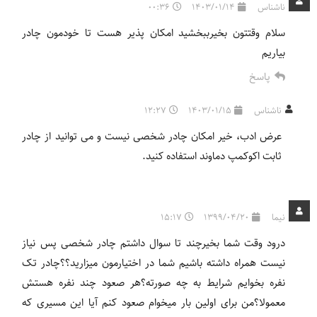
ناشناس
1403/01/14
00:36
سلام وقتتون بخیرببخشید امکان پذیر هست تا خودمون چادر
بیاریم
پاسخ
ناشناس
1403/01/15
12:27
عرض ادب، خیر امکان چادر شخصی نیست و می توانید از چادر
ثابت اکوکمپ دماوند استفاده کنید.
نیما
1399/04/20
15:17
درود وقت شما بخیرچند تا سوال داشتم چادر شخصی پس نیاز
نیست همراه داشته باشیم شما در اختیارمون میزارید؟؟چادر تک
نفره بخوایم شرایط به چه صورته؟هر صعود چند نفره هستش
معمولا؟من برای اولین بار میخوام صعود کنم آیا این مسیری که