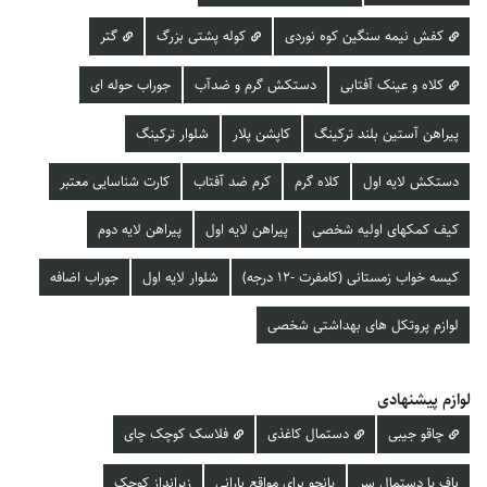
کفش نیمه سنگین کوه نوردی
کوله پشتی بزرگ
گتر
کلاه و عینک آفتابی
دستکش گرم و ضدآب
جوراب حوله ای
پیراهن آستین بلند ترکینگ
کاپشن پلار
شلوار ترکینگ
دستکش لایه اول
کلاه گرم
کرم ضد آفتاب
کارت شناسایی معتبر
کیف کمکهای اولیه شخصی
پیراهن لایه اول
پیراهن لایه دوم
کیسه خواب زمستانی (کامفرت -12 درجه)
شلوار لایه اول
جوراب اضافه
لوازم پروتکل های بهداشتی شخصی
لوازم پیشنهادی
چاقو جیبی
دستمال کاغذی
فلاسک کوچک چای
باف یا دستمال سر
پانچو برای مواقع بارانی
زیرانداز کوچک