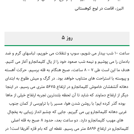
البرز
اقامت در لوج کوهستانی
روز 5
ساعت 10 شب بیدار می شویم، سوپ و تنقلات می خوریم، لباسهای گرم و ضد
بادمان را می پوشیم و نیمه شب صعود خود را از یال کلیمانجارو آغاز می کنیم.
هدف ما این است طی 7 – 8 ساعت، صبح هنگام به قله برسیم. حرکت آهسته
و پیوسته با استراحت های متناوب خواهد بود. در گرگ و میش طلوع به ابتدای
دهانه آتشفشان خاموش کلیمانجارو در ارتفاع 5675 متری می رسیم. در اینجا
دیگر از ارتفاع دماوند که شاید تا آن لحظه بلندترین تجربه ارتفاع خیلی از ماها
بوده گذر کرده ایم! با روشن شدن هوا، مسیر را با تراورسی از کمان جنوب
غربی دهانه کلیمانجارو پی می گیریم. جایی که چشم انداز زیبایی به یخچال
های مهیب کلیمانجارو دارد. دو ساعت بعد، حدود 8 صبح به قله اصلی
کلیمانجارو در ارتفاع 5896 متر می رسیم. نقطه ای که بام قاره آفریقا است! در