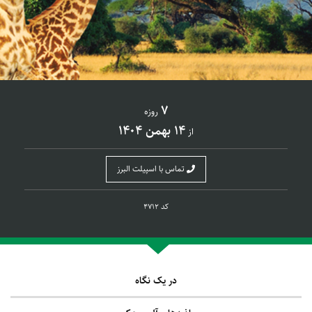
7
روزه
14 بهمن 1404
از
تماس با اسپیلت البرز
کد 4712
در یک نگاه