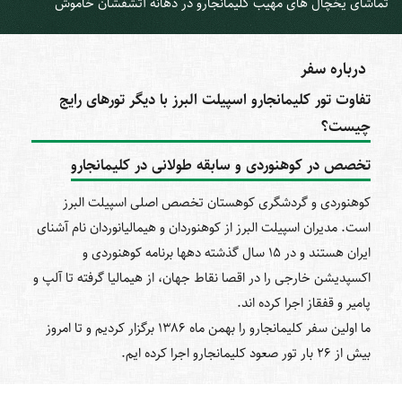
تماشای یخچال های مهیب کلیمانجارو در دهانه آتشفشان خاموش
درباره سفر
تفاوت تور کلیمانجارو اسپیلت البرز با دیگر تورهای رایج
چیست؟
تخصص در کوهنوردی و
سابقه طولانی در
کلیمانجارو
کوهنوردی و گردشگری کوهستان تخصص اصلی اسپیلت البرز
است. مدیران اسپیلت البرز از کوهنوردان و هیمالیانوردان نام آشنای
ایران هستند و در 15 سال گذشته دهها برنامه کوهنوردی و
اکسپدیشن خارجی را در اقصا نقاط جهان، از هیمالیا گرفته تا آلپ و
پامیر و قفقاز اجرا کرده اند.
ما اولین سفر کلیمانجارو را بهمن ماه 1386 برگزار کردیم و تا امروز
بیش از 26 بار تور صعود کلیمانجارو اجرا کرده ایم.