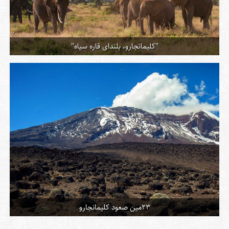
"کلیمانجارو، بلندای قاره سیاه"
23مین صعود کلیمانجارو