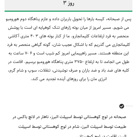
روز 3
پس از صبحانه، کیسه بارها را تحویل باربران داده و عازم پناهگاه دوم هورومبو
می شویم. مسیر امروز از میان بوته زارهای تنک کوهپایه ای است با پوشش
منحصر به فرد ارتفاعات کلیمانجارو. ما از کنار بوته های 3 -4 متری آکاشی
کلیمانجاری می گذریم که با اشکال عجیب شان، گونه گیاهی منحصر به فرد
این منطقه هستند. مسیر راهپیمایی امروز کم شیب است و 6 -7 ساعت به
طول می انجامد تا به ارتفاع 3750 متری پناهگاه هورومبو برسیم. اقامت در
کلبه های ضد باد و ضد باران و صرف نوشیدنی، تنقلات، سوپ و شام گرم،
انرژی مان را برای روزهای آینده تجدید می کند.
صبحانه در لوج کوهستانی توسط اسپیلت البرز
ناهار در لانچ باکس در
طبیعت توسط اسپیلت البرز
شام در لوج کوهستانی توسط اسپیلت
البرز
اقامت در لوج کوهستانی