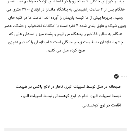
پرند و گوزن‎های جنگلی کلیمانجارو را در فاصله ای نزدیک خواهیم دید. عصر
هنگام پس از 4 ساعت راهپیمایی به پناهگاه ماندارا در ارتفاع 2700 متری می
رسیم. باربرها پیش از ما کیسه باریمان را آورده اند. اقامت ما در کلبه های
چوبی شیک و عایق بندی شده 4 نفره است با امکانات تختخواب و دشک. عصر
هنگام به سالن غذاخوری پناهگاه می آییم و پشت میز و صندلی هایی که
چشم اندازشان به طبیعت زیبای جنگلی است شام تازه ای را که تیم آشپزی
طبخ کرده میل می کنیم.
صبحانه در هتل توسط اسپیلت البرز
ناهار در لانچ باکس در طبیعت
توسط اسپیلت البرز
شام در لوج کوهستانی توسط اسپیلت البرز
اقامت در لوج کوهستانی