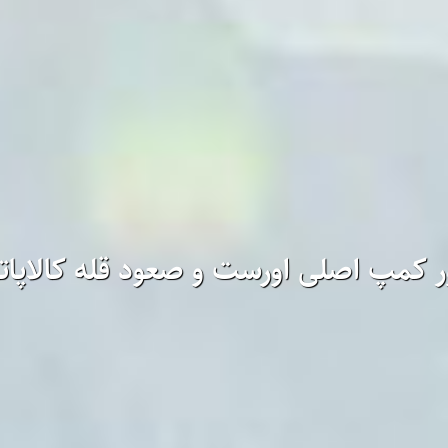
ر کمپ اصلی اورست و صعود قله کالاپاتا