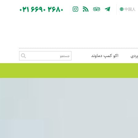
021 6690 2680
中国人
ردی
اکو کمپ دماوند