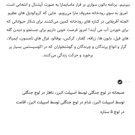
ببینیم. برنامه بالون سواری بر فراز ماسایمارا به صورت آپشنال و انتخابی است.
امروز به سوی رودخانه معروف مارا می‌رویم. جایی که کروکودیل ‎های عظیم
الجثه آفریقایی در کناره ‎های رودخانه کمین می‌کشند برای شکار حیواناتی که
برای خوردن آب می‎ آیند! امروز فرصت خوبی داریم برای جستجو و دیدن گله‌
های فیل‎، بابون‎ ها، زرافه‎، کفتار، کرکس، بوفالو، غزال های تامسون، ایمپالا،
گراز و انواع پرندگان و چرندگان و گوشتخواران که در اکوسیستمی بسیار پر
برخورد و حرکت زندگی می‌کنند.
صبحانه در لوج جنگلی توسط اسپیلت البرز
ناهار در لوج جنگلی
توسط اسپیلت البرز
شام در لوج جنگلی توسط اسپیلت البرز
اقامت
در لوج 5 ستاره