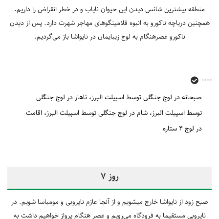
منطقه بیشترین شانس دیدن این حیوان نایاب و در خطر انقراض را داریم.
همچنین دریاچه ناکورو به انبوه فلامینگوهای مهاجر شهرت دارد. پس از دیدن
ناکورو عصرهنگام به لوج زیبایمان در نایواشا باز می‌گردیم.
صبحانه در لوج جنگلی توسط اسپیلت البرز
ناهار در لوج جنگلی
توسط اسپیلت البرز
شام در لوج جنگلی توسط اسپیلت البرز
اقامت
در لوج 4 ستاره
روز 7
صبح زود از نایواشا خارج میشویم و از آنجا عازم نایروبی و مومباسا شویم. در
نایروبی مستقیما به فرودگاه می‌رویم و عصر هنگام پرواز خواهیم داشت به