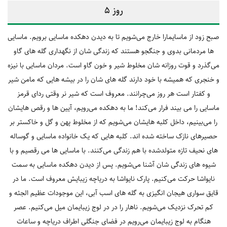
روز 5
صبح زود از ماسایمارا خارج می‌شویم تا به دیدن دهکده ماسایی برویم. ماسایی
ها مردمانی بدوی و جنگجو هستند که زندگی ‌شان از نگهداری گله ‎های گاو
می‌گذرد و قوت روزانه شان مخلوط شیر و خون گاو است. مردان ماسایی‎ با نیزه
و خنجری که همیشه با خود دارند گله‎ های‎ شان را در بیشه ‎هایی که مامن شیر
و کفتار است هر روز می‌چرانند. معروف است که شیر نر وقتی ردای قرمز
ماسایی را می ‎بیند فرار می‌کند! ما به دهکده می‌رویم، آیین ها و رقص هایشان
را می‌بینیم، داخل کلبه‎ هایشان می‌شویم که از مخلوط پهن و گل و خاکستر بر
حصیرهای نازک ساخته شده ‎اند. کلبه‎ هایی که یک خانواده ماسایی و گوساله
‎های نحیف تازه متولدشده با هم زندگی می‌کنند. با ماسایی ‎ها می ‎رقصیم و با
شیوه‎ های زندگی‎ شان آشنا می‌شویم. پس از دیدن دهکده ماسایی به سمت
نایواشا حرکت می‌کنیم. پارک نایواشا به دریاچه زیبایش معروف است. ما در
قایق‎ سواری هیجان ‎انگیزی به گله‎ های اسب آبی، این موجودات عظیم الجثه و
کم تحرک نزدیک می‌شویم. ناهار را در در لوج زیبایمان میل می‌کنیم. عصر
هنگام به لوج زیبایمان می‌رویم در فضای جنگلی اطراف دریاچه و ساعات