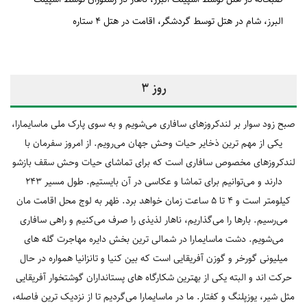
البرز
شام در هتل توسط گردشگر
اقامت در هتل 4 ستاره
روز 3
صبح زود سوار بر لندکروزهای سافاری می‌شویم و به سوی پارک ملی ماسایمارا،
یکی از مهم ‎ترین ذخایر حیات وحش جهان می‌رویم. از امروز سفرمان با
لندکروزهای مخصوص سافاری است که برای تماشای حیات وحش سقف بازشو
دارند و می‌توانیم برای تماشا و عکاسی در آن بایستیم. طول مسیر 243
کیلومتر است و 4 تا 5 ساعت زمان خواهد برد. ظهر به لوج محل اقامت ‎مان
می‌رسیم. بارها را می‌گذاریم، ناهار لذیذی را صرف می‌کنیم و راهی سافاری
می‌شویم. دشت ماسایمارا در شمالی ‎ترین بخش دایره مهاجرت گله‎ های
میلیونی گورخر و گوزن آفریقایی است که بین کنیا و تانزانیا همواره در حال
حرکت ‎اند و البته یکی از بهترین شکارگاه‌ های پستانداران گوشتخوار آفریقایی
مثل شیر، یوزپلنگ و کفتار. ما در ماسایمارا می‌گردیم تا از نزدیک ‎ترین فاصله،