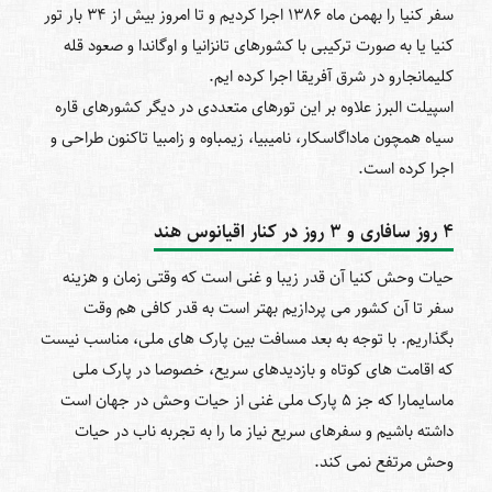
سفر کنیا را بهمن ماه 1386 اجرا کردیم و تا امروز بیش از 34 بار تور
کنیا یا به صورت ترکیبی با کشورهای تانزانیا و اوگاندا و صعود قله
کلیمانجارو در شرق آفریقا اجرا کرده ایم.
اسپیلت البرز علاوه بر این تورهای متعددی در دیگر کشورهای قاره
سیاه همچون ماداگاسکار، نامیبیا، زیمباوه و زامبیا تاکنون طراحی و
اجرا کرده است.
4 روز سافاری و 3 روز در کنار اقیانوس هند
حیات وحش کنیا آن ‎قدر زیبا و غنی است که وقتی زمان و هزینه
سفر تا آن کشور می ‎پردازیم بهتر است به قدر کافی هم وقت
بگذاریم. با توجه به بعد مسافت بین پارک‎ های ملی، مناسب نیست
که اقامت ‎های کوتاه و بازدیدهای سریع، خصوصا در پارک ملی
ماسایمارا که جز 5 پارک ملی غنی از حیات وحش در جهان است
داشته باشیم و سفرهای سریع نیاز ما را به تجربه ناب در حیات
وحش مرتفع نمی ‎کند.