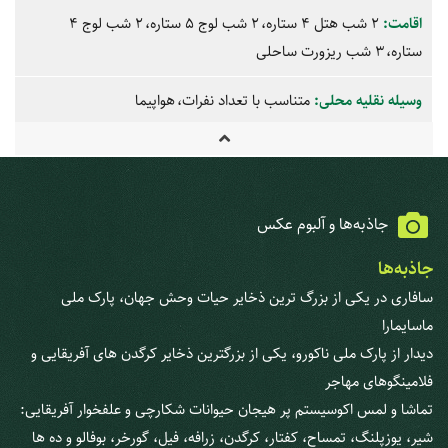
اقامت:
2 شب هتل 4 ستاره
2 شب لوج 5 ستاره
2 شب لوج 4
ستاره
3 شب ریزورت ساحلی
وسیله نقلیه محلی:
متناسب با تعداد نفرات
هواپیما
جاذبه‌ها و آلبوم عکس
جاذبه‌ها
سافاری در یکی از بزرگ ‎ترین ذخایر حیات وحش جهان، پارک ملی
ماسایمارا
دیدار از پارک ملی ناکورو، یکی از بزرگترین ذخایر کرگدن های آفریقایی و
فلامینگوهای مهاجر
تماشا و لمس اکوسیستم پر هیجان حیوانات شکارچی و علفخوار آفریقایی:
شیر، یوزپلنگ، تمساح، کفتار، کرگدن، زرافه، فیل، گورخر، بوفالو و ده ها