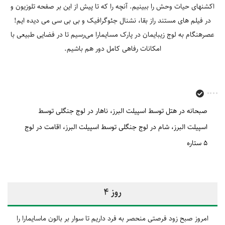
اکشن‎های حیات وحش را ببینیم. آنچه را که تا پیش از این بر صفحه تلوزیون و
در فیلم‎ های مستند راز بقا، نشنال جئوگرافیک و بی ‎بی ‎سی می ‎دیده ‎ایم!
عصرهنگام به لوج زیبایمان در پارک مسایمارا می‌رسیم تا در فضایی طبیعی با
امکانات رفاهی کامل دور هم باشیم.
صبحانه در هتل توسط اسپیلت البرز
ناهار در لوج جنگلی توسط
اسپیلت البرز
شام در لوج جنگلی توسط اسپیلت البرز
اقامت در لوج
5 ستاره
روز 4
امروز صبح زود فرصتی منحصر به فرد داریم تا سوار بر بالون ماسایمارا را