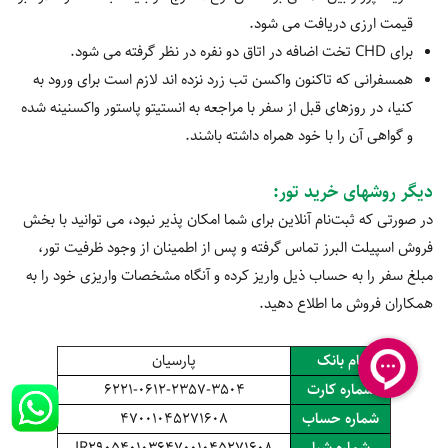
قیمت ارزی دریافت می شود.
برای CHD تخت اضافه در اتاق دو نفره در نظر گرفته می ‎شود.
همسفرانی که تاکنون واکسن تب زرد نزده‎ اند لازم است برای ورود به
کنیا، در روزهای قبل از سفر با مراجعه به انستیتو پاستور واکسنینه شده
و گواهی آن را با خود همراه داشته باشند.
دیگر روشهای خرید تور
:
در صورتی که ثبت‌نام آنلاین برای شما امکان پذیر نبود، می‌ توانید با بخش
فروش اسپیلت البرز تماس گرفته و پس از اطمینان از وجود ظرفیت تور،
مبلغ سفر را به حساب ذیل واریز کرده و آنگاه مشخصات واریزی خود را به
همکاران فروش ما اطلاع دهید.
نام بانک
پارسیان
شماره کارت
6221-0612-2357-3504
شماره حساب
47001045271608
شماره شبا
IR290540103647001045271608