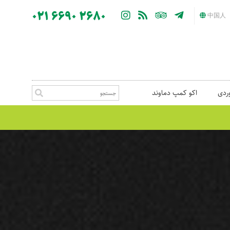
021 6690 2680
中国人
ردی
اکو کمپ دماوند