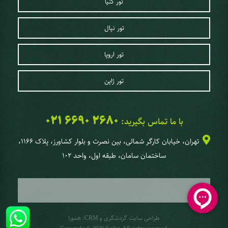
تور کنیا
تور نپال
تور اروپا
تور ژاپن
021 6690 2680
با ما تماس بگیرید:
تهران، خیابان کارگر شمالی، بین نصرت و بلوار کشاورز، پلاک 1166،
ساختمان سامان، طبقه اول، واحد 102
طراحی سایت گردشگری
و
:
همورا
CRM