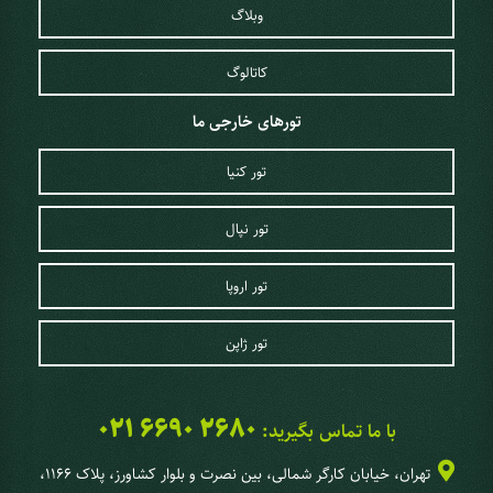
وبلاگ
کاتالوگ
تورهای خارجی ما
تور کنیا
تور نپال
تور اروپا
تور ژاپن
021 6690 2680
با ما تماس بگیرید:
تهران، خیابان کارگر شمالی، بین نصرت و بلوار کشاورز، پلاک 1166،