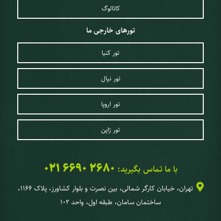
کاتالوگ
تورهای خارجی ما
تور کنیا
تور نپال
تور اروپا
تور ژاپن
021 6690 2680
با ما تماس بگیرید:
تهران، خیابان کارگر شمالی، بین نصرت و بلوار کشاورز، پلاک 1166،
ساختمان سامان، طبقه اول، واحد 102