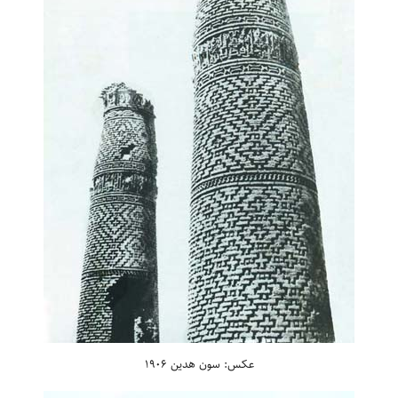
عکس: سون هدین 1906