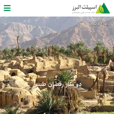
خانه
ایرانگردی
دو منار رقصان طبس