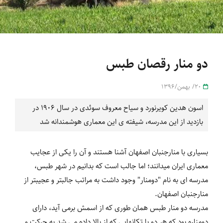
دو منار رقصان طبس
20/ بهمن/1396
اسون هدین کویرنورد و سیاح معروف سوئدی در سال 1906 در
بازدید از این مدرسه، شیفته ی این معماری هوشمندانه شد
بسیاری با منارجنبان اصفهان آشنا هستند و آن را یکی از عجایب
معماری ایران می‏دانند؛ اما جالب است که بدانیم در شهر طبس،
مدرسه‏ ای به نام "دومنار" وجود داشت به مراتب جالب‏تر و عجیب‏تر از
منارجنبان اصفهان.
مدرسه دو منار طبس همان طوری که از اسمش برمی ‏آید، دارای
دومناره بود که هر دو با تکان‏هایی که از بالا داده می‏ شد به حرکت و