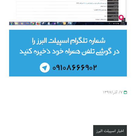
7/ آذر/1397
اخبار اسپیلت البرز