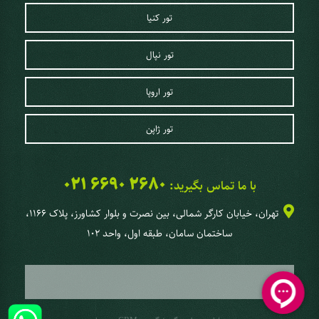
تور کنیا
تور نپال
تور اروپا
تور ژاپن
021 6690 2680
با ما تماس بگیرید:
تهران، خیابان کارگر شمالی، بین نصرت و بلوار کشاورز، پلاک 1166،
ساختمان سامان، طبقه اول، واحد 102