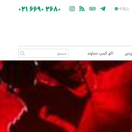
021 6690 2680
中国人
ردی
اکو کمپ دماوند