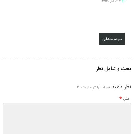
14/ آذر/1396
سهند عقدایی
بحث و تبادل نظر
نظر دهید
تعداد کاراکتر مانده:
300
متن