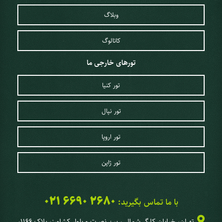
وبلاگ
کاتالوگ
تورهای خارجی ما
تور کنیا
تور نپال
تور اروپا
تور ژاپن
021 6690 2680
با ما تماس بگیرید:
تهران، خیابان کارگر شمالی، بین نصرت و بلوار کشاورز، پلاک 1166،