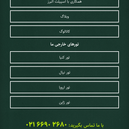
همکاری با اسپیلت البرز
وبلاگ
کاتالوگ
تورهای خارجی ما
تور کنیا
تور نپال
تور اروپا
تور ژاپن
021 6690 2680
با ما تماس بگیرید: