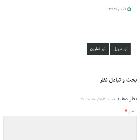
1/ تیر/1394
تور برزیل
تور آمازون
بحث و تبادل نظر
نظر دهید
تعداد کاراکتر مانده:
300
متن