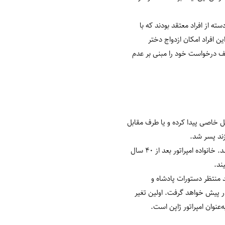
ه از افراد معتقد بودند که با
ین افراد امکان ازدواج دختر
خالف درخواست خود را مبنی بر عدم
آن‌ها نتوانستند راه‌حل خاصی پیدا کرده و یا طرف مقابل
هنگامی که شاهزاده هیساهیتوی آکی‌شینو متولد شد، موضوع جانشینی و بحران به وجود آمده تا حد زیادی برطرف شد. خانواده امپراتور بعد از 40 سال
ند.
 منتظر دستورات پادشاه و
در پیش خواهد گرفت. اولین تغیر
عنوان امپراتور ژاپن است.