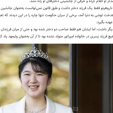
مذکر او اعلام کرده و حرفی از جانشینی دخترهای او زده نشد.
ناروهیتو فقط یک فرزند دختر داشت و طبق قانون نمی‌توانست به‌عنوان جانشین او 
ر سال 2001 آیکو، شاهدخت توشی به دنیا آمد، برخی از سران حکومت تنها چاره را در این دیدند 
هده بگیرد.
در دیگر داشت، اما ایشان هم فقط صاحب دو دختر شده بود و حتی از میان فرزندان ا
فرزند پسری در خانواده امپراتور متولد نشده بود تا از آن به‌عنوان ولیعهد یاد کن