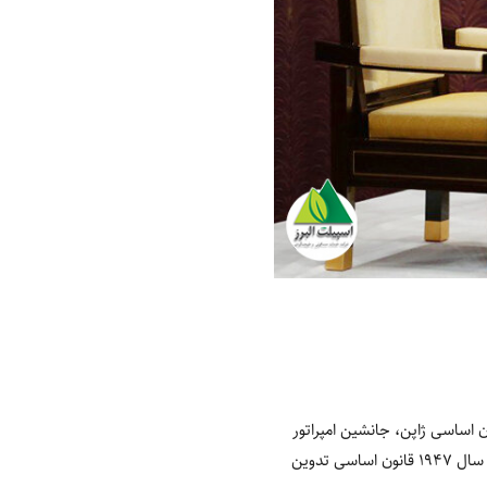
 اساسی ژاپن، جانشین امپراتور
باید یکی از پسرهای او باشد، در غیر این صورت باید جانشینی به فرد دیگری از خانواده امپراتور برسد. هنگامی که در سال 1947 قانون اساسی تدوین