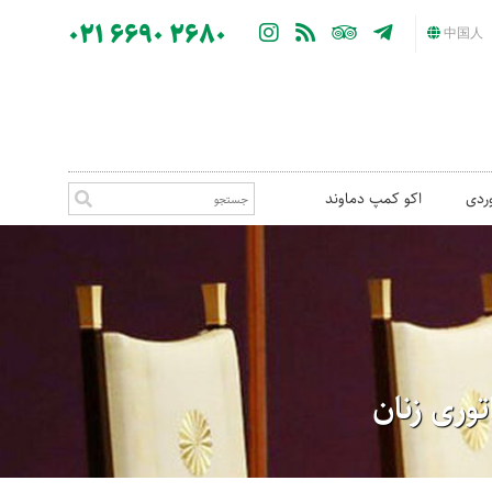
021 6690 2680
中国人
ردی
اکو کمپ دماوند
توری زنان